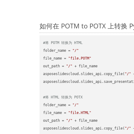
如何在 POTM to POTX 上转换
#将 POTM 转换为 HTML
folder_name = 
"/"
file_name = 
"file.POTM"
out_path = 
"/"
 + file_name

asposeslidescloud.slides_api.copy_file(
"/"
 
asposeslidescloud.slides_api.save_presentat
#将 HTML 转换为 POTX
folder_name = 
"/"
file_name = 
"file.HTML"
out_path = 
"/"
 + file_name

asposeslidescloud.slides_api.copy_file(
"/"
 