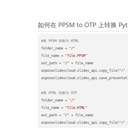
如何在 PPSM to OTP 上转换 
#将 PPSM 转换为 HTML
folder_name = 
"/"
file_name = 
"file.PPSM"
out_path = 
"/"
 + file_name

asposeslidescloud.slides_api.copy_file(
"/"
 
asposeslidescloud.slides_api.save_presentat
#将 HTML 转换为 OTP
folder_name = 
"/"
file_name = 
"file.HTML"
out_path = 
"/"
 + file_name

asposeslidescloud.slides_api.copy_file(
"/"
 