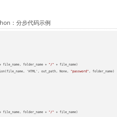
Python：分步代码示例
+ file_name, folder_name + 
"/"
 + file_name)

ion(file_name, 'HTML', out_path, None, 
"password"
, folder_name)

+ file_name, folder_name + 
"/"
 + file_name)
