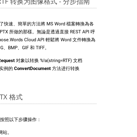
 RTF 转换为图像格式 - 分步指南
DK 提供了快速、簡單的方法將 MS Word 檔案轉換為各
X 所做的那樣。無論是透過直接 REST API 呼
e.Words Cloud API 輕鬆將 Word 文件轉換為
BMP、GIF 和 TIFF。
Request
对象以转换 %!a(string=RTF) 文档
 类实例的
ConvertDocument
方法进行转换
TX 格式
，请按照以下步骤操作：
网站。