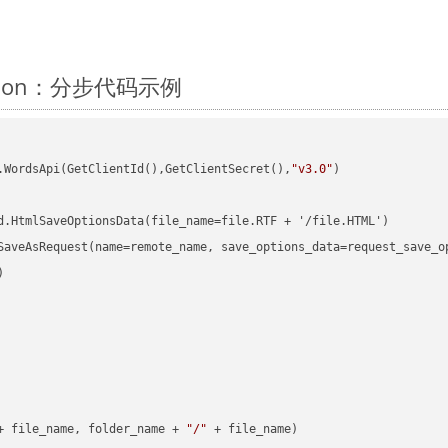
Python：分步代码示例
.WordsApi(GetClientId(),GetClientSecret(),
"v3.0"
)

d.HtmlSaveOptionsData(file_name=file.RTF + '/file.HTML')

SaveAsRequest(name=remote_name, save_options_data=request_save_op


+ file_name, folder_name + 
"/"
 + file_name)
