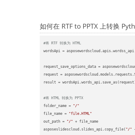
如何在 RTF to PPTX 上转换 
#将 RTF 转换为 HTML
wordsApi = asposewordscloud.apis.wordss_api
request_save_options_data = asposewordsclou
request = asposewordscloud.models.requests.
result = wordsApi.words_api.save_as(request)
#将 HTML 转换为 PPTX
folder_name = 
"/"
file_name = 
"file.HTML"
out_path = 
"/"
 + file_name

asposeslidescloud.slides_api.copy_file(
"/"
 