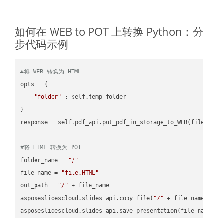
如何在 WEB to POT 上转换 Python：分
步代码示例
#将 WEB 转换为 HTML
opts = {

"folder"
 : self.temp_folder

}

response = self.pdf_api.put_pdf_in_storage_to_WEB(file.HTM
#将 HTML 转换为 POT
folder_name = 
"/"
file_name = 
"file.HTML"
out_path = 
"/"
 + file_name

asposeslidescloud.slides_api.copy_file(
"/"
 + file_name, f
asposeslidescloud.slides_api.save_presentation(file_name,