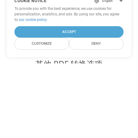
COOKIE NOTICE
To provide you with the best experience, we use cookies for
personalization, analytics, and ads. By using our site, you agree
to
our cookie policy
.
ACCEPT
CUSTOMIZE
DENY
其他 PDF 转换选项
将 WEB 转换为 DOC
DOC:
Microsoft Word Binary Format
将 WEB 转换为 DOT
DOT:
Microsoft Word Template Files
将 WEB 转换为 DOCX