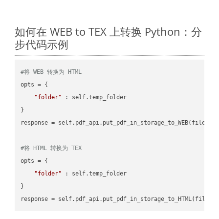
如何在 WEB to TEX 上转换 Python：分
步代码示例
#将 WEB 转换为 HTML
opts = {

"folder"
 : self.temp_folder

}

response = self.pdf_api.put_pdf_in_storage_to_WEB(file.HTM
#将 HTML 转换为 TEX
opts = {

"folder"
 : self.temp_folder

}
