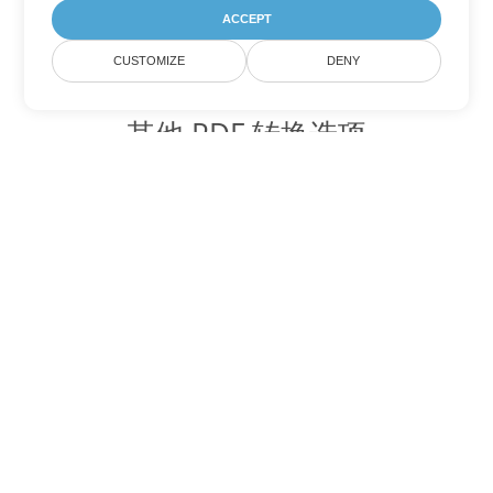
ACCEPT
CUSTOMIZE
DENY
其他 PDF 转换选项
将 WEB 转换为 DOC
DOC:
Microsoft Word Binary Format
将 WEB 转换为 DOT
DOT:
Microsoft Word Template Files
将 WEB 转换为 DOCX
DOCX:
Office 2007+ Word Document
将 WEB 转换为 DOCM
DOCM:
Microsoft Word 2007 Marco File