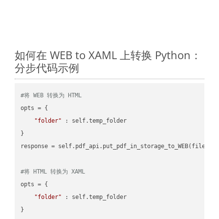
如何在 WEB to XAML 上转换 Python：
分步代码示例
#将 WEB 转换为 HTML
opts = {

"folder"
 : self.temp_folder

}

response = self.pdf_api.put_pdf_in_storage_to_WEB(file.HTM
#将 HTML 转换为 XAML
opts = {

"folder"
 : self.temp_folder

}
