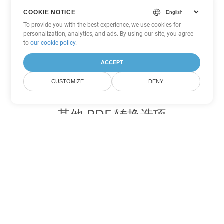
COOKIE NOTICE
To provide you with the best experience, we use cookies for
personalization, analytics, and ads. By using our site, you agree
to
our cookie policy
.
ACCEPT
CUSTOMIZE
DENY
其他 PDF 转换选项
将 WEB 转换为 DOC
DOC:
Microsoft Word Binary Format
将 WEB 转换为 DOT
DOT:
Microsoft Word Template Files
将 WEB 转换为 DOCX