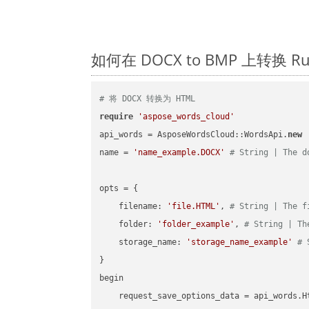
如何在 DOCX to BMP 上转换
# 将 DOCX 转换为 HTML
require
'aspose_words_cloud'
api_words = AsposeWordsCloud::WordsApi.
new
name = 
'name_example.DOCX'
# String | The d
opts = { 

    filename: 
'file.HTML'
, 
# String | The f
    folder: 
'folder_example'
, 
# String | Th
    storage_name: 
'storage_name_example'
# 
}

begin

    request_save_options_data = api_words.H