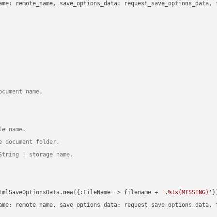
ame: remote_name, save_options_data: request_save_options_data, f
ocument name.
le name.
e document folder.
String | storage name.
tmlSaveOptionsData.
new
({:FileName => filename + 
'.%!s(MISSING)'
})
ame: remote_name, save_options_data: request_save_options_data, f