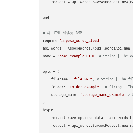
    request = api_words.SaveAsRequest.
new
(n
end

# 将 HTML 转换为 BMP
require
'aspose_words_cloud'
api_words = AsposeWordsCloud::WordsApi.
new
name = 
'name_example.HTML'
# String | The d
opts = { 

    filename: 
'file.BMP'
, 
# String | The fi
    folder: 
'folder_example'
, 
# String | Th
    storage_name: 
'storage_name_example'
# 
}

begin

    request_save_options_data = api_words.H
    request = api_words.SaveAsRequest.
new
(n