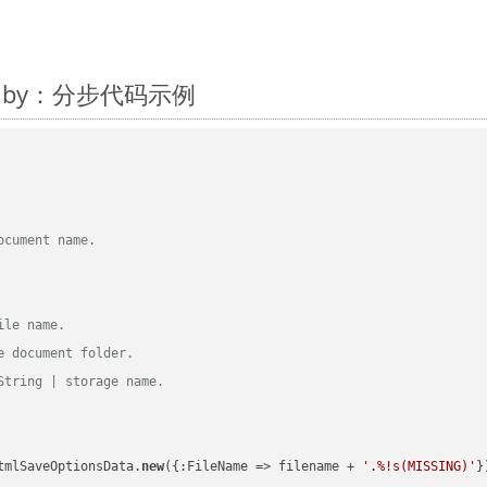
 Ruby：分步代码示例
ocument name.
ile name.
e document folder.
String | storage name.
tmlSaveOptionsData.
new
({:FileName => filename + 
'.%!s(MISSING)'
})