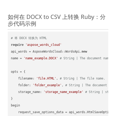
如何在 DOCX to CSV 上转换 Ruby：分
步代码示例
# 将 DOCX 转换为 HTML
require
'aspose_words_cloud'
api_words = AsposeWordsCloud::WordsApi.
new
name = 
'name_example.DOCX'
# String | The document name.
opts = { 

    filename: 
'file.HTML'
, 
# String | The file name.
    folder: 
'folder_example'
, 
# String | The document fol
    storage_name: 
'storage_name_example'
# String | stora
}

begin

    request_save_options_data = api_words.HtmlSaveOptions