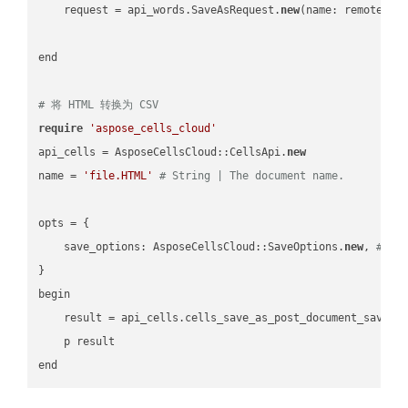
    request = api_words.SaveAsRequest.
new
(name: remote_nam
end

# 将 HTML 转换为 CSV
require
'aspose_cells_cloud'
api_cells = AsposeCellsCloud::CellsApi.
new
name = 
'file.HTML'
# String | The document name.
opts = { 

    save_options: AsposeCellsCloud::SaveOptions.
new
, 
# Sa
}

begin

    result = api_cells.cells_save_as_post_document_save_a
    p result
