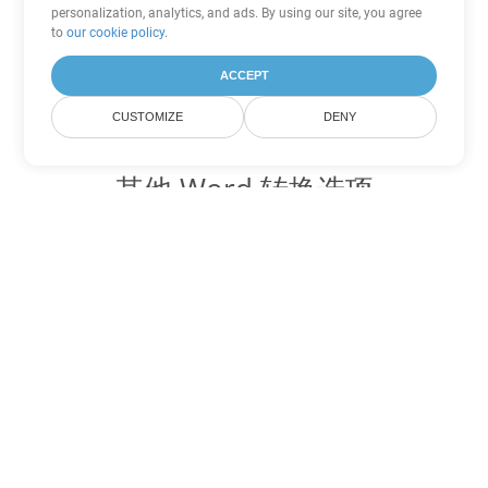
personalization, analytics, and ads. By using our site, you agree
to
our cookie policy
.
ACCEPT
CUSTOMIZE
DENY
其他 Word 转换选项
将 DOCX 转换为 DOC
DOC:
Microsoft Word Binary Format
将 DOCX 转换为 DOT
DOT:
Microsoft Word Template Files
将 DOCX 转换为 DOCM
DOCM:
Microsoft Word 2007 Marco File