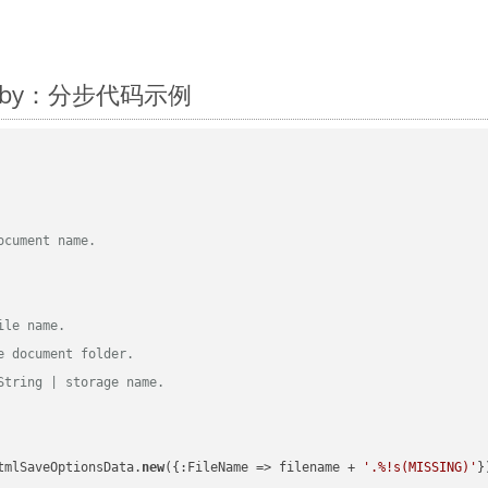
 Ruby：分步代码示例
ocument name.
ile name.
e document folder.
String | storage name.
tmlSaveOptionsData.
new
({:FileName => filename + 
'.%!s(MISSING)'
})