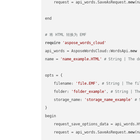
    request = api_words.SaveAsRequest.
new
(n
end

# 将 HTML 转换为 EMF
require
'aspose_words_cloud'
api_words = AsposeWordsCloud::WordsApi.
new
name = 
'name_example.HTML'
# String | The d
opts = { 

    filename: 
'file.EMF'
, 
# String | The fi
    folder: 
'folder_example'
, 
# String | Th
    storage_name: 
'storage_name_example'
# 
}

begin

    request_save_options_data = api_words.H
    request = api_words.SaveAsRequest.
new
(n