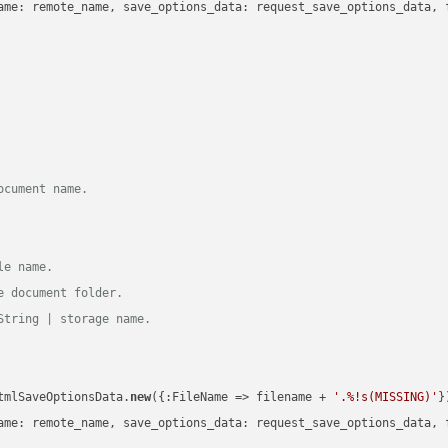
ame: remote_name, save_options_data: request_save_options_data, f
ocument name.
le name.
e document folder.
String | storage name.
tmlSaveOptionsData.
new
({:FileName => filename + 
'.%!s(MISSING)'
})
ame: remote_name, save_options_data: request_save_options_data, f