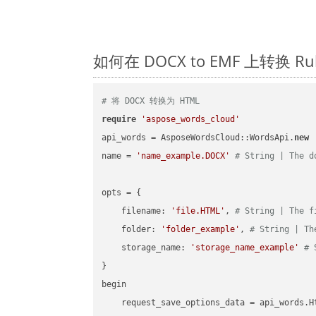
如何在 DOCX to EMF 上转换
# 将 DOCX 转换为 HTML
require
'aspose_words_cloud'
api_words = AsposeWordsCloud::WordsApi.
new
name = 
'name_example.DOCX'
# String | The d
opts = { 

    filename: 
'file.HTML'
, 
# String | The f
    folder: 
'folder_example'
, 
# String | Th
    storage_name: 
'storage_name_example'
# 
}

begin

    request_save_options_data = api_words.H