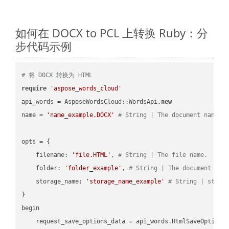
如何在 DOCX to PCL 上转换 Ruby：分
步代码示例
# 将 DOCX 转换为 HTML
require
'aspose_words_cloud'
api_words = AsposeWordsCloud::WordsApi.
new
name = 
'name_example.DOCX'
# String | The document name.
opts = { 

    filename: 
'file.HTML'
, 
# String | The file name.
    folder: 
'folder_example'
, 
# String | The document fol
    storage_name: 
'storage_name_example'
# String | stora
}

begin

    request_save_options_data = api_words.HtmlSaveOptions