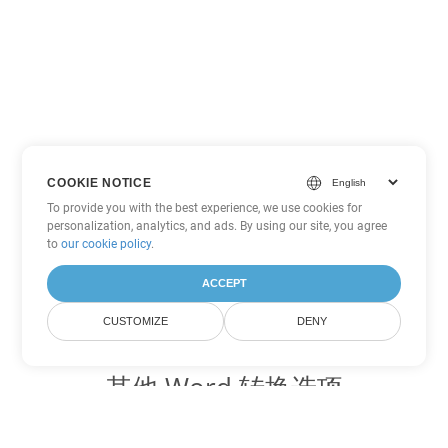
COOKIE NOTICE
To provide you with the best experience, we use cookies for
personalization, analytics, and ads. By using our site, you agree
to
our cookie policy
.
ACCEPT
CUSTOMIZE
DENY
其他 Word 转换选项
将 DOCX 转换为 DOC