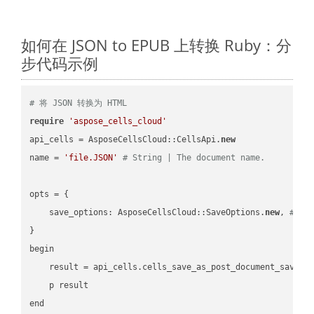
如何在 JSON to EPUB 上转换 Ruby：分
步代码示例
# 将 JSON 转换为 HTML
require
'aspose_cells_cloud'
api_cells = AsposeCellsCloud::CellsApi.
new
name = 
'file.JSON'
# String | The document name.
opts = { 

    save_options: AsposeCellsCloud::SaveOptions.
new
, 
# Sa
}

begin

    result = api_cells.cells_save_as_post_document_save_a
    p result

end
