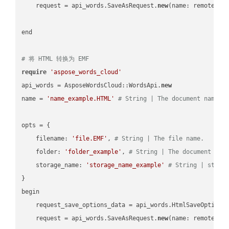
    request = api_words.SaveAsRequest.
new
(name: remote_nam
end

# 将 HTML 转换为 EMF
require
'aspose_words_cloud'
api_words = AsposeWordsCloud::WordsApi.
new
name = 
'name_example.HTML'
# String | The document name.
opts = { 

    filename: 
'file.EMF'
, 
# String | The file name.
    folder: 
'folder_example'
, 
# String | The document fol
    storage_name: 
'storage_name_example'
# String | stora
}

begin

    request_save_options_data = api_words.HtmlSaveOptions
    request = api_words.SaveAsRequest.
new
(name: remote_nam