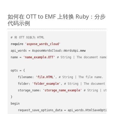
如何在 OTT to EMF 上转换 Ruby：分步
代码示例
# 将 OTT 转换为 HTML
require
'aspose_words_cloud'
api_words = AsposeWordsCloud::WordsApi.
new
name = 
'name_example.OTT'
# String | The document name.
opts = { 

    filename: 
'file.HTML'
, 
# String | The file name.
    folder: 
'folder_example'
, 
# String | The document fol
    storage_name: 
'storage_name_example'
# String | stora
}

begin

    request_save_options_data = api_words.HtmlSaveOptions