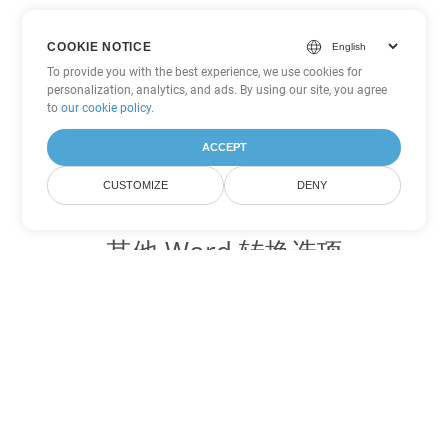
COOKIE NOTICE
To provide you with the best experience, we use cookies for
personalization, analytics, and ads. By using our site, you agree
to
our cookie policy
.
ACCEPT
CUSTOMIZE
DENY
其他 Word 转换选项
将 OTT 转换为 DOC
DOC:
Microsoft Word Binary Format
将 OTT 转换为 DOT
DOT:
Microsoft Word Template Files