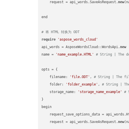
    request = api_words.SaveAsRequest.
new
(n
end

# 将 HTML 转换为 ODT
require
'aspose_words_cloud'
api_words = AsposeWordsCloud::WordsApi.
new
name = 
'name_example.HTML'
# String | The d
opts = { 

    filename: 
'file.ODT'
, 
# String | The fi
    folder: 
'folder_example'
, 
# String | Th
    storage_name: 
'storage_name_example'
# 
}

begin

    request_save_options_data = api_words.H
    request = api_words.SaveAsRequest.
new
(n