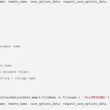
ame: remote_name, save_options_data: request_save_options_data, f
ocument name.
le name.
e document folder.
String | storage name.
tmlSaveOptionsData.
new
({:FileName => filename + 
'.%!s(MISSING)'
})
ame: remote_name, save_options_data: request_save_options_data, f