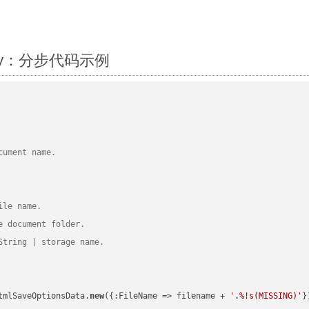
Ruby：分步代码示例
cument name.
ile name.
e document folder.
String | storage name.
tmlSaveOptionsData.
new
({:FileName => filename + 
'.%!s(MISSING)'
})