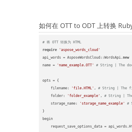
如何在 OTT to ODT 上转换 
# 将 OTT 转换为 HTML
require
'aspose_words_cloud'
api_words = AsposeWordsCloud::WordsApi.
new
name = 
'name_example.OTT'
# String | The do
opts = { 

    filename: 
'file.HTML'
, 
# String | The f
    folder: 
'folder_example'
, 
# String | Th
    storage_name: 
'storage_name_example'
# 
}

begin

    request_save_options_data = api_words.H