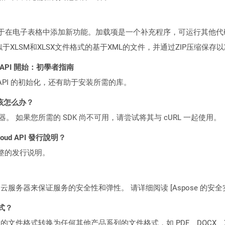
于在电子表格中添加新功能。加载项是一个补充程序，可运行其他代码
类似于XLSM和XLSX文件格式的基于XML的文件，并通过ZIP压缩保
EST API 開始：初學者指南
loud API 的初始化，还有助于安装所需的库。
该怎么办？
ocker 容器。 如果您所需的 SDK 尚不可用，请尝试将其与 cURL 一起使用。
Cloud API 發行說明？
整的发行说明。
C2 云服务器来保证服务的安全性和弹性。 请详细阅读 [Aspose 的安全实践](https
格式？
何产品系列的文件格式转换为任何其他产品系列的文件格式，如 PDF、DOCX、X