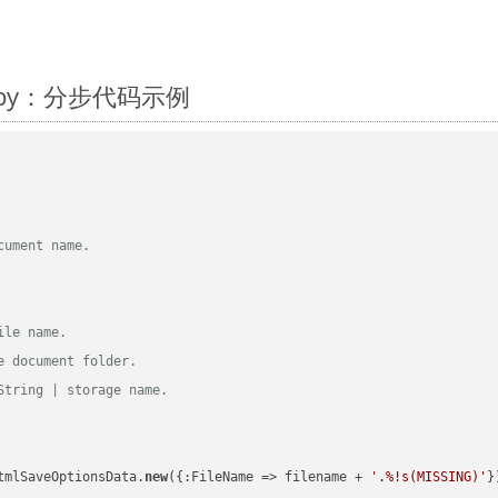
Ruby：分步代码示例
cument name.
ile name.
e document folder.
String | storage name.
tmlSaveOptionsData.
new
({:FileName => filename + 
'.%!s(MISSING)'
})