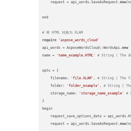
    request = api_words.SaveAsRequest.
new
(n
end

# 将 HTML 转换为 XLAM
require
'aspose_words_cloud'
api_words = AsposeWordsCloud::WordsApi.
new
name = 
'name_example.HTML'
# String | The d
opts = { 

    filename: 
'file.XLAM'
, 
# String | The f
    folder: 
'folder_example'
, 
# String | Th
    storage_name: 
'storage_name_example'
# 
}

begin

    request_save_options_data = api_words.H
    request = api_words.SaveAsRequest.
new
(n