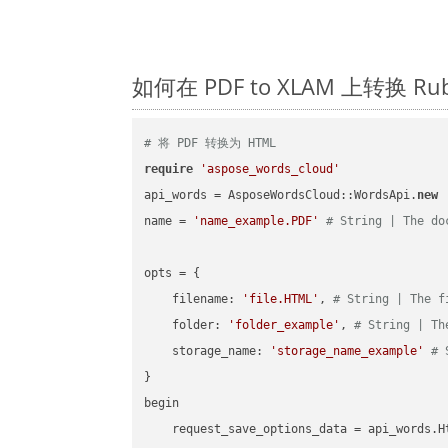
如何在 PDF to XLAM 上转换 
# 将 PDF 转换为 HTML
require
'aspose_words_cloud'
api_words = AsposeWordsCloud::WordsApi.
new
name = 
'name_example.PDF'
# String | The do
opts = { 

    filename: 
'file.HTML'
, 
# String | The f
    folder: 
'folder_example'
, 
# String | Th
    storage_name: 
'storage_name_example'
# 
}

begin

    request_save_options_data = api_words.H