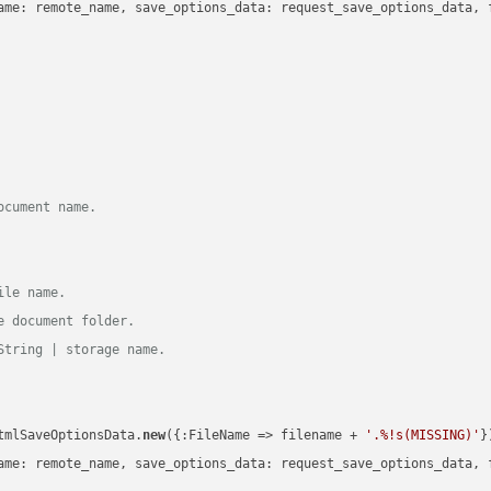
ame: remote_name, save_options_data: request_save_options_data, f
ocument name.
ile name.
e document folder.
String | storage name.
tmlSaveOptionsData.
new
({:FileName => filename + 
'.%!s(MISSING)'
})
ame: remote_name, save_options_data: request_save_options_data, f