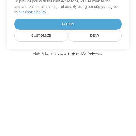
To provide you with the best experience, we use cookies for
personalization, analytics, and ads. By using our site, you agree
to
our cookie policy
.
ACCEPT
CUSTOMIZE
DENY
其他 Excel 转换选项
将 XLS 转换为 DOC
DOC:
Microsoft Word Binary Format
将 XLS 转换为 DOT
DOT:
Microsoft Word Template Files
将 XLS 转换为 DOCX
DOCX:
Office 2007+ Word Document