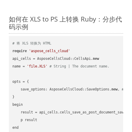
如何在 XLS to PS 上转换 Ruby：分步代
码示例
# 将 XLS 转换为 HTML
require
'aspose_cells_cloud'
api_cells = AsposeCellsCloud::CellsApi.
new
name = 
'file.XLS'
# String | The document name.
opts = { 

    save_options: AsposeCellsCloud::SaveOptions.
new
, 
# Sa
}

begin

    result = api_cells.cells_save_as_post_document_save_a
    p result

end
