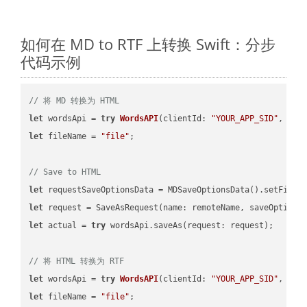
如何在 MD to RTF 上转换 Swift：分步
代码示例
// 将 MD 转换为 HTML
let
 wordsApi = 
try
WordsAPI
(
clientId: 
"YOUR_APP_SID"
, cli
let
 fileName = 
"file"
;

// Save to HTML
let
 requestSaveOptionsData = MDSaveOptionsData().setFileN
let
 request = SaveAsRequest(name: remoteName, saveOptions
let
 actual = 
try
 wordsApi.saveAs(request: request);

// 将 HTML 转换为 RTF
let
 wordsApi = 
try
WordsAPI
(
clientId: 
"YOUR_APP_SID"
, cli
let
 fileName = 
"file"
;
