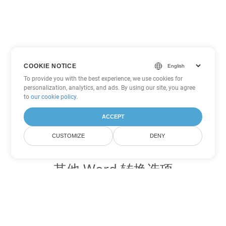
COOKIE NOTICE
To provide you with the best experience, we use cookies for
personalization, analytics, and ads. By using our site, you agree
to
our cookie policy
.
ACCEPT
CUSTOMIZE
DENY
其他 Word 转换选项
将 MD 转换为 DOC
DOC:
Microsoft Word Binary Format