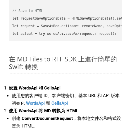
// Save to HTML
let
 requestSaveOptionsData = HTMLSaveOptionsData().setFil
let
 request = SaveAsRequest(name: remoteName, saveOptions
let
 actual = 
try
在 MD Files to RTF SDK 上進行簡單的
Swift 轉換
设置 WordsApi 和 CellsApi
使用您的客户端 ID、客户端密钥、基本 URL 和 API 版本
初始化
WordsApi
和
CellsApi
使用 WordsApi 将 MD 转换为 HTML
创建
ConvertDocumentRequest
，将本地文件名和格式设
置为 HTML。