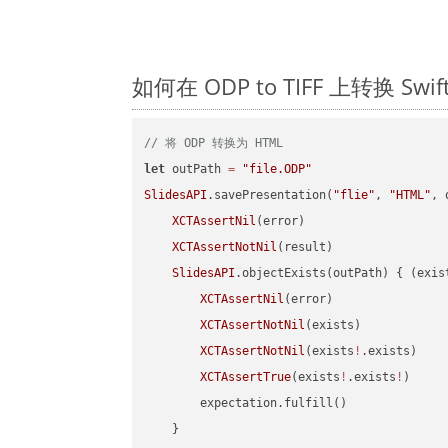
如何在 ODP to TIFF 上转换 S
// 将 ODP 转换为 HTML
let
 outPath 
=
"file.ODP"
SlidesAPI
.savePresentation(
"flie"
, 
"HTML"
, 
XCTAssertNil
(error)

XCTAssertNotNil
(result)

SlidesAPI
.objectExists(outPath) { (exis
XCTAssertNil
(error)

XCTAssertNotNil
(exists)

XCTAssertNotNil
(exists
!
.exists)

XCTAssertTrue
(exists
!
.exists
!
)

        expectation.fulfill()

    }
