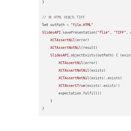
}

// 将 HTML 转换为 TIFF
let
 outPath 
=
"file.HTML"
SlidesAPI
.savePresentation(
"flie"
, 
"TIFF"
, 
XCTAssertNil
(error)

XCTAssertNotNil
(result)

SlidesAPI
.objectExists(outPath) { (exis
XCTAssertNil
(error)

XCTAssertNotNil
(exists)

XCTAssertNotNil
(exists
!
.exists)

XCTAssertTrue
(exists
!
.exists
!
)

        expectation.fulfill()

    }
