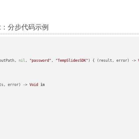
wift：分步代码示例
outPath, 
nil
, 
"password"
, 
"TempSlidesSDK"
) { (result, error) -> 
ts, error) -> 
Void
in