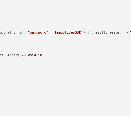
outPath, 
nil
, 
"password"
, 
"TempSlidesSDK"
) { (result, error) -> 
ts, error) -> 
Void
in