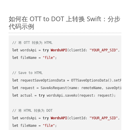
如何在 OTT to DOT 上转换 Swift：分步
代码示例
// 将 OTT 转换为 HTML
let
 wordsApi = 
try
WordsAPI
(
clientId: 
"YOUR_APP_SID"
, cli
let
 fileName = 
"file"
;

// Save to HTML
let
 requestSaveOptionsData = OTTSaveOptionsData().setFile
let
 request = SaveAsRequest(name: remoteName, saveOptions
let
 actual = 
try
 wordsApi.saveAs(request: request);

// 将 HTML 转换为 DOT
let
 wordsApi = 
try
WordsAPI
(
clientId: 
"YOUR_APP_SID"
, cli
let
 fileName = 
"file"
;
