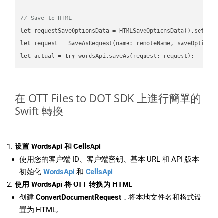
// Save to HTML
let
 requestSaveOptionsData = HTMLSaveOptionsData().setFil
let
 request = SaveAsRequest(name: remoteName, saveOptions
let
 actual = 
try
在 OTT Files to DOT SDK 上進行簡單的
Swift 轉換
设置 WordsApi 和 CellsApi
使用您的客户端 ID、客户端密钥、基本 URL 和 API 版本
初始化
WordsApi
和
CellsApi
使用 WordsApi 将 OTT 转换为 HTML
创建
ConvertDocumentRequest
，将本地文件名和格式设
置为 HTML。