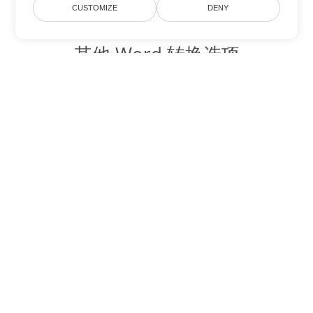
CUSTOMIZE
DENY
其他 Word 转换选项
将 OTT 转换为 DOC
DOC:
Microsoft Word Binary Format
将 OTT 转换为 DOT
DOT:
Microsoft Word Template Files
将 OTT 转换为 DOCX
DOCX:
Office 2007+ Word Document
将 OTT 转换为 DOCM
DOCM:
Microsoft Word 2007 Marco File
将 OTT 转换为 DOTX