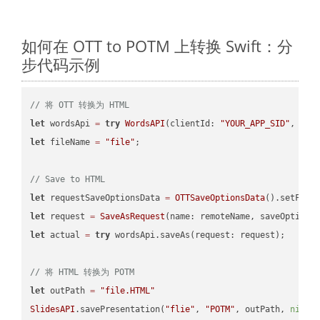
如何在 OTT to POTM 上转换 Swift：分
步代码示例
// 将 OTT 转换为 HTML
let
 wordsApi 
=
try
WordsAPI
(clientId: 
"YOUR_APP_SID"
, cli
let
 fileName 
=
"file"
;

// Save to HTML
let
 requestSaveOptionsData 
=
OTTSaveOptionsData
().setFile
let
 request 
=
SaveAsRequest
(name: remoteName, saveOptions
let
 actual 
=
try
 wordsApi.saveAs(request: request);

// 将 HTML 转换为 POTM
let
 outPath 
=
"file.HTML"
SlidesAPI
.savePresentation(
"flie"
, 
"POTM"
, outPath, 
nil
, 