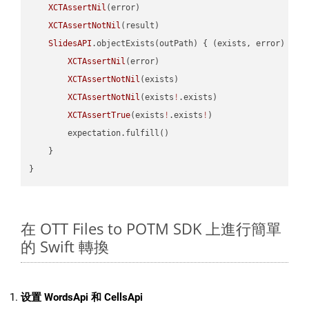
XCTAssertNil
(error)

XCTAssertNotNil
(result)

SlidesAPI
.objectExists(outPath) { (exists, error) -> 
XCTAssertNil
(error)

XCTAssertNotNil
(exists)

XCTAssertNotNil
(exists
!
.exists)

XCTAssertTrue
(exists
!
.exists
!
)

        expectation.fulfill()

    }

在 OTT Files to POTM SDK 上進行簡單
的 Swift 轉換
设置 WordsApi 和 CellsApi