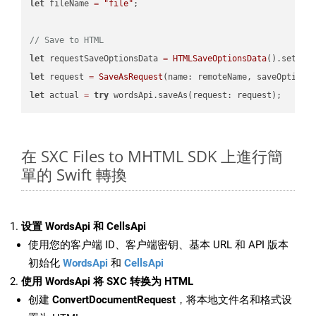
let
 fileName 
=
"file"
;

// Save to HTML
let
 requestSaveOptionsData 
=
HTMLSaveOptionsData
().setFil
let
 request 
=
SaveAsRequest
(name: remoteName, saveOptions
let
 actual 
=
try
在 SXC Files to MHTML SDK 上進行簡
單的 Swift 轉換
设置 WordsApi 和 CellsApi
使用您的客户端 ID、客户端密钥、基本 URL 和 API 版本
初始化
WordsApi
和
CellsApi
使用 WordsApi 将 SXC 转换为 HTML
创建
ConvertDocumentRequest
，将本地文件名和格式设