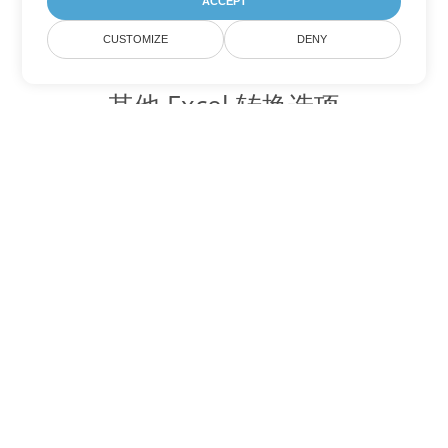
ACCEPT
CUSTOMIZE
DENY
其他 Excel 转换选项
将 SXC 转换为 DOC
DOC:
Microsoft Word Binary Format
将 SXC 转换为 DOT
DOT:
Microsoft Word Template Files
将 SXC 转换为 DOCX
DOCX:
Office 2007+ Word Document
将 SXC 转换为 DOCM
DOCM:
Microsoft Word 2007 Marco File