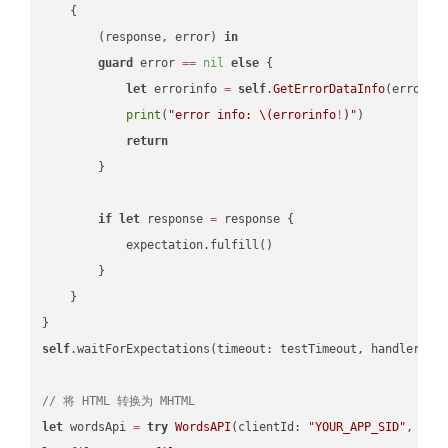
    {

        (response, error) 
in
guard
 error 
==
nil
else
 {

let
 errorinfo 
=
self
.
GetErrorDataInfo
(error: 
print
(
"error info: 
\(errorinfo
!
)
"
)

return
        }

if
let
 response 
=
 response {

            expectation.fulfill()

        }

    }

self
.waitForExpectations(timeout: testTimeout, handler: 
n
// 将 HTML 转换为 MHTML
let
 wordsApi 
=
try
WordsAPI
(clientId: 
"YOUR_APP_SID"
, cli