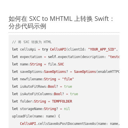
如何在 SXC to MHTML 上转换 Swift：
分步代码示例
// 将 SXC 转换为 HTML
let
 cellsApi 
=
try
CellsAPI
(clientId: 
"YOUR_APP_SID"
, cli
let
 expectation 
=
self
.expectation(description: 
"testcell
let
 name:
String
=
 file.
SXC
let
 saveOptions:
SaveOptions
? 
=
SaveOptions
(enableHTTPComp
let
 newfilename:
String
=
"file"
let
 isAutoFitRows:
Bool
? 
=
true
let
 isAutoFitColumns:
Bool
? 
=
true
let
 folder:
String
=
TEMPFOLDER
let
 storageName:
String
? 
=
nil
uploadFile(name: name) {

CellsAPI
.cellsSaveAsPostDocumentSaveAs(name: name, sav