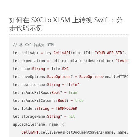
如何在 SXC to XLSM 上转换 Swift：分
步代码示例
// 将 SXC 转换为 HTML
let
 cellsApi 
=
try
CellsAPI
(clientId: 
"YOUR_APP_SID"
, cli
let
 expectation 
=
self
.expectation(description: 
"testcell
let
 name:
String
=
 file.
SXC
let
 saveOptions:
SaveOptions
? 
=
SaveOptions
(enableHTTPComp
let
 newfilename:
String
=
"file"
let
 isAutoFitRows:
Bool
? 
=
true
let
 isAutoFitColumns:
Bool
? 
=
true
let
 folder:
String
=
TEMPFOLDER
let
 storageName:
String
? 
=
nil
uploadFile(name: name) {

CellsAPI
.cellsSaveAsPostDocumentSaveAs(name: name, sav