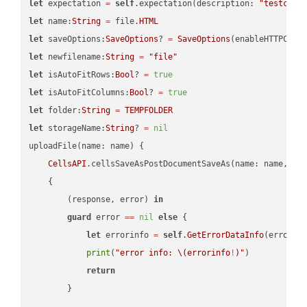
let
 expectation 
=
self
.expectation(description: 
"testcell
let
 name:
String
=
 file.
HTML
let
 saveOptions:
SaveOptions
? 
=
SaveOptions
(enableHTTPComp
let
 newfilename:
String
=
"file"
let
 isAutoFitRows:
Bool
? 
=
true
let
 isAutoFitColumns:
Bool
? 
=
true
let
 folder:
String
=
TEMPFOLDER
let
 storageName:
String
? 
=
nil
uploadFile(name: name) {

CellsAPI
.cellsSaveAsPostDocumentSaveAs(name: name, sav
    {

        (response, error) 
in
guard
 error 
==
nil
else
 {

let
 errorinfo 
=
self
.
GetErrorDataInfo
(error: 
print
(
"error info: 
\(errorinfo
!
)
"
)

return
        }
