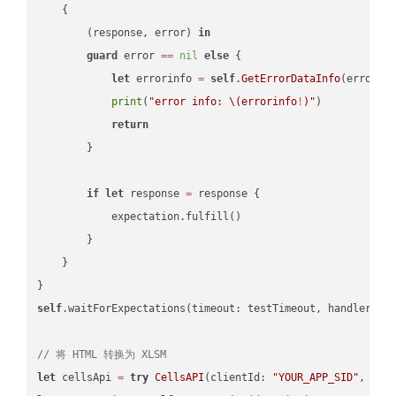
    {

        (response, error) 
in
guard
 error 
==
nil
else
 {

let
 errorinfo 
=
self
.
GetErrorDataInfo
(error: 
print
(
"error info: 
\(errorinfo
!
)
"
)

return
        }

if
let
 response 
=
 response {

            expectation.fulfill()

        }

    }

self
.waitForExpectations(timeout: testTimeout, handler: 
n
// 将 HTML 转换为 XLSM
let
 cellsApi 
=
try
CellsAPI
(clientId: 
"YOUR_APP_SID"
, cli