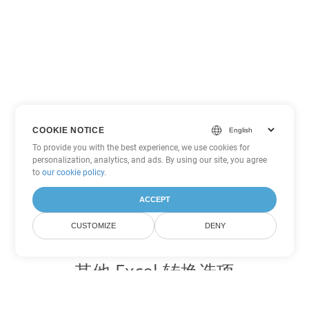
COOKIE NOTICE
To provide you with the best experience, we use cookies for
personalization, analytics, and ads. By using our site, you agree
to
our cookie policy
.
ACCEPT
CUSTOMIZE
DENY
其他 Excel 转换选项
将 SXC 转换为 DOC