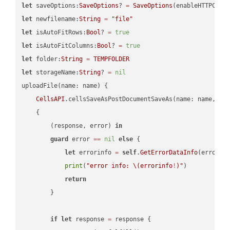
let
 saveOptions:
SaveOptions
? 
=
SaveOptions
(enableHTTPComp
let
 newfilename:
String
=
"file"
let
 isAutoFitRows:
Bool
? 
=
true
let
 isAutoFitColumns:
Bool
? 
=
true
let
 folder:
String
=
TEMPFOLDER
let
 storageName:
String
? 
=
nil
uploadFile(name: name) {

CellsAPI
.cellsSaveAsPostDocumentSaveAs(name: name, sav
    {

        (response, error) 
in
guard
 error 
==
nil
else
 {

let
 errorinfo 
=
self
.
GetErrorDataInfo
(error: 
print
(
"error info: 
\(errorinfo
!
)
"
)

return
        }

if
let
 response 
=
 response {
