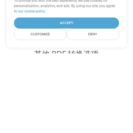
To provide you with the best experience, we use cookies for
personalization, analytics, and ads. By using our site, you agree
to
our cookie policy
.
ACCEPT
CUSTOMIZE
DENY
其他 PDF 转换选项
将 WEB 转换为 DOC
DOC:
Microsoft Word Binary Format
将 WEB 转换为 DOT
DOT:
Microsoft Word Template Files
将 WEB 转换为 DOCX
DOCX:
Office 2007+ Word Document