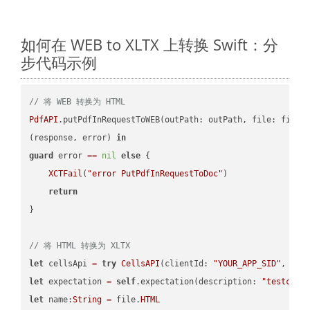
如何在 WEB to XLTX 上转换 Swift：分
步代码示例
// 将 WEB 转换为 HTML
PdfAPI
.putPdfInRequestToWEB(outPath: outPath, file: file.
(response, error) 
in
guard
 error 
==
nil
else
 {

XCTFail
(
"error PutPdfInRequestToDoc"
)

return
}

// 将 HTML 转换为 XLTX
let
 cellsApi 
=
try
CellsAPI
(clientId: 
"YOUR_APP_SID"
, cli
let
 expectation 
=
self
.expectation(description: 
"testcell
let
 name:
String
=
 file.
HTML