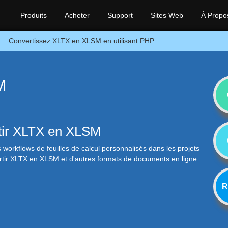
Produits
Acheter
Support
Sites Web
À Propo
Convertissez XLTX en XLSM en utilisant PHP
M
rtir XLTX en XLSM
s workflows de feuilles de calcul personnalisés dans les projets
vertir XLTX en XLSM et d'autres formats de documents en ligne
R