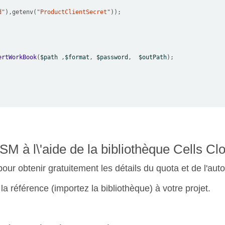
d"
),getenv(
"ProductClientSecret"
ertWorkBook
(
$path
 ,
$format
, 
$password
,  
$outPath
 à l\'aide de la bibliothèque Cells Cl
our obtenir gratuitement les détails du quota et de l'auto
la référence (importez la bibliothèque) à votre projet.