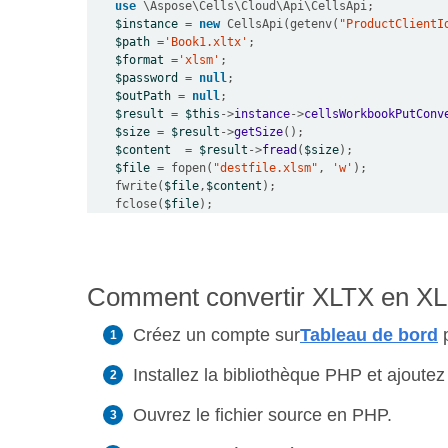
use
 \
Aspose
\
Cells
\
Cloud
\
Api
\
CellsApi
$instance
=
new
 CellsApi(getenv(
"ProductClientI
$path
=
'Book1.xltx'
$format
=
'xlsm'
$password
=
null
$outPath
=
null
$result
=
$this
->
instance
->
cellsWorkbookPutConv
$size
=
$result
->
getSize
$content
=
$result
->
fread
(
$size
$file
=
 fopen(
"destfile.xlsm"
, 
'w'
    fwrite(
$file
,
$content
    fclose(
$file
Comment convertir XLTX en XLSM
Créez un compte sur
Tableau de bord
p
Installez la bibliothèque PHP et ajoutez 
Ouvrez le fichier source en PHP.