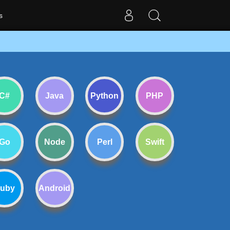
s
C#
Java
Python
PHP
Go
Node
Perl
Swift
uby
Android