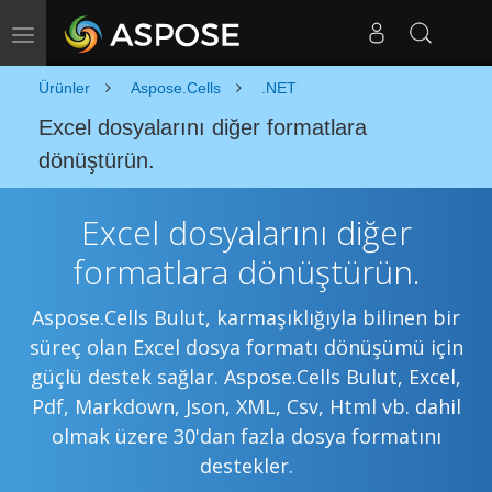
Gezinmeyi Değiştir
Ürünler
Aspose.Cells
.NET
Excel dosyalarını diğer formatlara
dönüştürün.
Excel dosyalarını diğer
formatlara dönüştürün.
Aspose.Cells Bulut, karmaşıklığıyla bilinen bir
süreç olan Excel dosya formatı dönüşümü için
güçlü destek sağlar. Aspose.Cells Bulut, Excel,
Pdf, Markdown, Json, XML, Csv, Html vb. dahil
olmak üzere 30'dan fazla dosya formatını
destekler.