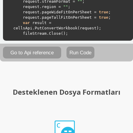
	request.streamFormat = 
""
	request.region = 
""
	request.pageWideFitOnPerSheet = 
true
	request.pageTallFitOnPerSheet = 
true
var
 result = 
Go to Api reference
Run Code
Desteklenen Dosya Formatları