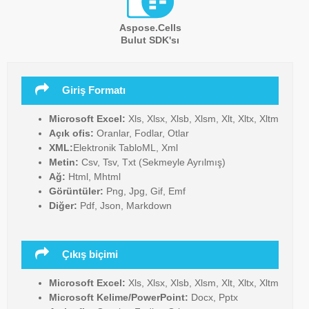
Aspose.Cells
Bulut SDK'sı
Giriş Formatı
Microsoft Excel:
Xls, Xlsx, Xlsb, Xlsm, Xlt, Xltx, Xltm
Açık ofis:
Oranlar, Fodlar, Otlar
XML:
Elektronik TabloML, Xml
Metin:
Csv, Tsv, Txt (Sekmeyle Ayrılmış)
Ağ:
Html, Mhtml
Görüntüler:
Png, Jpg, Gif, Emf
Diğer:
Pdf, Json, Markdown
Çıkış biçimi
Microsoft Excel:
Xls, Xlsx, Xlsb, Xlsm, Xlt, Xltx, Xltm
Microsoft Kelime/PowerPoint:
Docx, Pptx