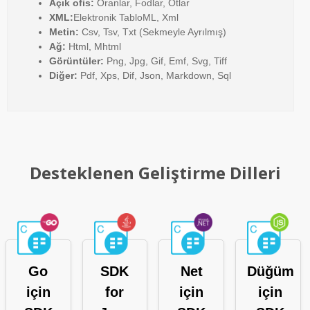
Açık ofis:
Oranlar, Fodlar, Otlar
XML:
Elektronik TabloML, Xml
Metin:
Csv, Tsv, Txt (Sekmeyle Ayrılmış)
Ağ:
Html, Mhtml
Görüntüler:
Png, Jpg, Gif, Emf, Svg, Tiff
Diğer:
Pdf, Xps, Dif, Json, Markdown, Sql
Desteklenen Geliştirme Dilleri
Go
SDK
Net
Düğüm
için
for
için
için