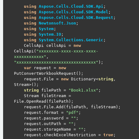
using
Aspose.Cells.Cloud.SDK.Api
using
Aspose.Cells.Cloud.SDK.Model
using
Aspose.Cells.Cloud.SDK.Request
using
Newtonsoft.Json
using
System
using
System.IO
using
System.Collections.Generic
	CellsApi cellsApi = 
new
CellsApi(
"xxxxxxxx-xxxx-xxxx-xxxx-
xxxxxxxxxxxx"
, 
"xxxxxxxxxxxxxxxxxxxxxxxxxxxxxxxx"
var
 request = 
new
	request.File = 
new
 Dictionary<
string
, 
string
 filePath = 
"Book1.xlsx"
	Stream fileStream = 
	request.format = 
"pdf"
	request.password = 
""
	request.outPath = 
""
	request.storageName = 
""
	request.checkExcelRestriction = 
true