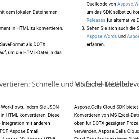
Quellcode von
Aspose.W
it dem lokalen Dateinamen
um das SDK selbst zu ko
Releases
für alternative
ent in HTML zu konvertieren.
Sehen Sie sich auch die 
Aspose.Words
und
Aspos
 SaveFormat als DOTX
erfahren.
auf, um die HTML-Datei in das
vertieren: Schnelle und einfache Methode
MS Excel-Tabellen vo
s-Workflows, indem Sie JSON-
Aspose.Cells Cloud SDK bietet
 in HTML konvertieren. Diese
Konvertieren von MS Excel-Date
 Integration mit anderen
oben für DOTX gezeigten Proze
PDF, Aspose.Email,
verwenden, Aspose.Cells Cloud