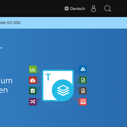
Deutsch
oder GO SDK
-
, um
en