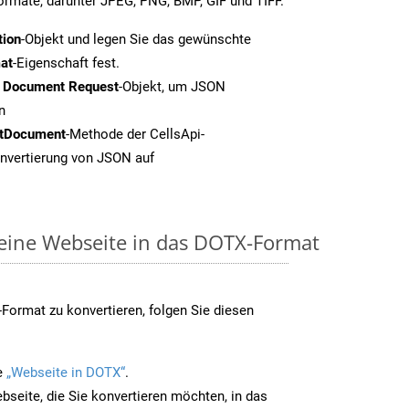
formate, darunter JPEG, PNG, BMP, GIF und TIFF.
tion
-Objekt und legen Sie das gewünschte
at
-Eigenschaft fest.
t Document Request
-Objekt, um JSON
n
tDocument
-Methode der CellsApi-
onvertierung von JSON auf
 eine Webseite in das DOTX-Format
ormat zu konvertieren, folgen Sie diesen
e
„Webseite in DOTX“
.
bseite, die Sie konvertieren möchten, in das