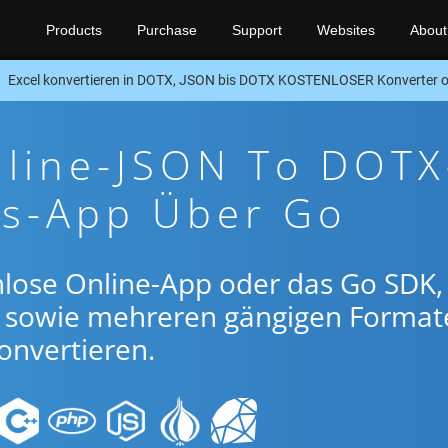
Products
Purchase
Support
Websites
About
Excel konvertieren in DOTX, JSON bis DOTX KOSTENLOSER Konverter 
nline-JSON To DOTX
gs-App Über Go
nlose Online-App oder das Go SDK
 sowie mehreren gängigen Format
onvertieren.