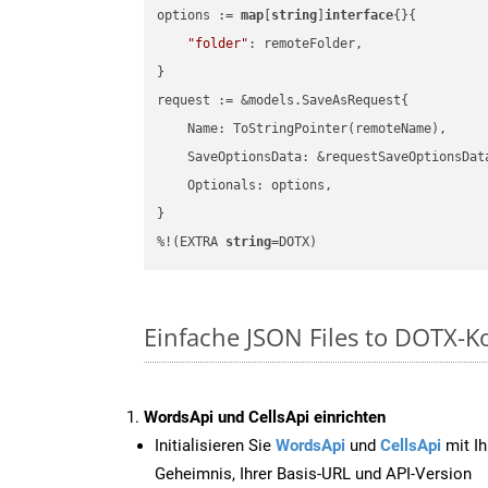
options := 
map
[
string
]
interface
{}{

"folder"
: remoteFolder,

}

request := &models.SaveAsRequest{

    Name: ToStringPointer(remoteName),

    SaveOptionsData: &requestSaveOptionsData
    Optionals: options,

}

%!(EXTRA 
string
=DOTX)
Einfache JSON Files to DOTX-K
WordsApi und CellsApi einrichten
Initialisieren Sie
WordsApi
und
CellsApi
mit Ih
Geheimnis, Ihrer Basis-URL und API-Version