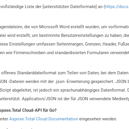
vollständige Liste der [unterstützten Dateiformate] an (
https://docs
gendateien, die von Microsoft Word erstellt wurden, um vorformatie
tei wird erstellt, um bestimmte Benutzereinstellungen zu haben, d
. Diese Einstellungen umfassen Seitenmargen, Grenzen, Header, Fußz
ten wie Firmenschreiben und standardisierten Formularen verwendet
in offenes Standarddateiformat zum Teilen von Daten, bei dem Da
SON -Dateien werden mit der .json -Erweiterung gespeichert. JSON b
Script abgeleitet, ist jedoch ein sprachunabhängiges Datenformat.
terstützt. Application/JSON ist der für JSON verwendete Medient
spose.Total Cloud-API für Go?
unter
Aspose.Total Cloud Documentation
eingesehen werden.