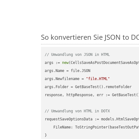
So konvertieren Sie JSON to DO
// Umwandlung von JSON in HTML
args := 
new
(CellsSaveAsPostDocumentSaveAsOpt
args.Name = file.JSON

args.Newfilename = 
"file.HTML"
args.Folder = GetBaseTest().remoteFolder

response, httpResponse, err := GetBaseTest(
// Umwandlung von HTML in DOTX
requestSaveOptionsData := models.HtmlSaveOpt
    FileName: ToStringPointer(baseTestOutPa
}
