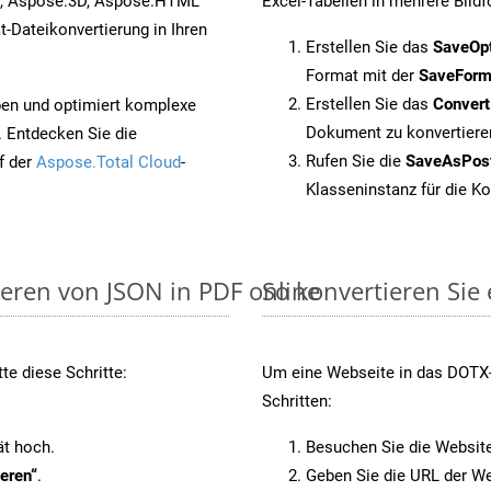
s, Aspose.3D, Aspose.HTML
Excel-Tabellen in mehrere Bild
-Dateikonvertierung in Ihren
Erstellen Sie das
SaveOp
Format mit der
SaveForm
Erstellen Sie das
Conver
pen und optimiert komplexe
Dokument zu konvertiere
. Entdecken Sie die
Rufen Sie die
SaveAsPos
f der
Aspose.Total Cloud
-
Klasseninstanz für die K
ieren von JSON in PDF online
So konvertieren Sie
te diese Schritte:
Um eine Webseite in das DOTX-F
Schritten:
ät hoch.
Besuchen Sie die Websit
eren“
.
Geben Sie die URL der We