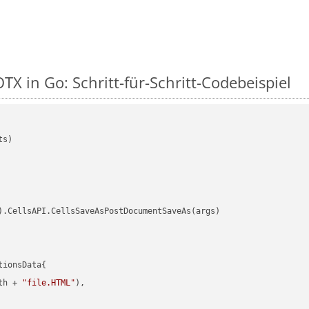
TX in Go: Schritt-für-Schritt-Codebeispiel
s)

).CellsAPI.CellsSaveAsPostDocumentSaveAs(args)

ionsData{

th + 
"file.HTML"
),
