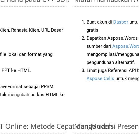
Buat akun di
Dasbor
untuk
lien, Rahasia Klien, URL Dasar
gratis
Dapatkan Aspose.Words 
sumber dari
Aspose.Word
ile lokal dan format yang
mengompilasi/menggunak
pengunduhan alternatif.
 PPT ke HTML.
Lihat juga Referensi API
Aspose.Cells
untuk menge
 SaveFormat sebagai PPSM
tuk mengubah berkas HTML ke
PPT Online: Metode Cepat dan Mudah
Mengonversi Presen