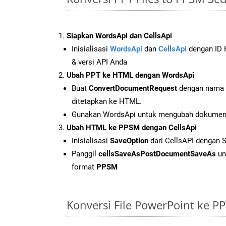
Siapkan WordsApi dan CellsApi
Inisialisasi
WordsApi
dan
CellsApi
dengan ID K
& versi API Anda
Ubah PPT ke HTML dengan WordsApi
Buat
ConvertDocumentRequest
dengan nama f
ditetapkan ke HTML.
Gunakan WordsApi untuk mengubah dokumen
Ubah HTML ke PPSM dengan CellsApi
Inisialisasi
SaveOption
dari CellsAPI dengan
Panggil
cellsSaveAsPostDocumentSaveAs
un
format
PPSM
Konversi File PowerPoint ke 