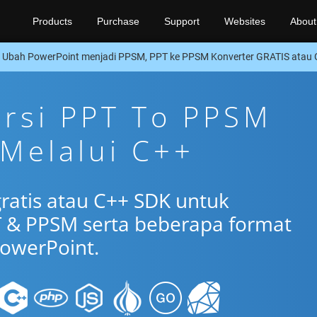
Products
Purchase
Support
Websites
About
Ubah PowerPoint menjadi PPSM, PPT ke PPSM Konverter GRATIS atau
ersi PPT To PPSM
 Melalui C++
gratis atau C++ SDK untuk
 & PPSM serta beberapa format
owerPoint.