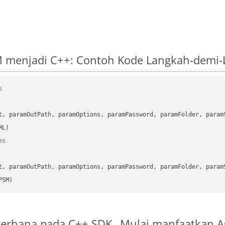
M menjadi C++: Contoh Kode Langkah-demi
s
      

t, paramOutPath, paramOptions, paramPassword, paramFolder, param
es
      

t, paramOutPath, paramOptions, paramPassword, paramFolder, param
PSM)
ederhana pada C++ SDK
Mulai manfaatkan A