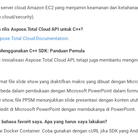
server cloud Amazon EC2 yang menjamin keamanan dan ketahanan 
cloud/security).
ilis Aspose.Total Cloud API untuk C++?
pose.Total Cloud Documentation
.
I Menggunakan C++ SDK: Panduan Pemula
nisialisasi Aspose.Total Cloud API, tetapi juga membantu menginst
at file slide show yang diaktifkan makro yang dibuat dengan Micro
rbeda dalam pembukaan dengan Microsoft PowerPoint dalam format y
de show, file PPSM menunjukkan slide presentasi dengan konten ut
diedit di Microsoft PowerPoint dengan membukanya di PowerPoint.
bahasa favorit saya. Apa yang harus saya lakukan?
ai Docker Container. Coba gunakan dengan cURL jika SDK yang And