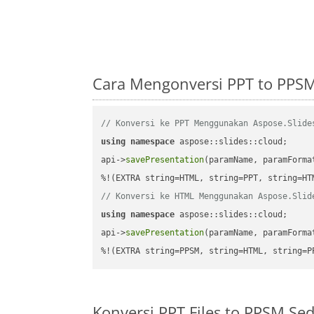
Cara Mengonversi PPT to PPS
// Konversi ke PPT Menggunakan Aspose.Slide
using
namespace
 aspose::slides::cloud;      
api->
savePresentation
(paramName, paramForma
// Konversi ke HTML Menggunakan Aspose.Slid
using
namespace
 aspose::slides::cloud;      
api->
savePresentation
(paramName, paramForma
%!(EXTRA string=PPSM, string=HTML, string=P
Konversi PPT Files to PPSM S