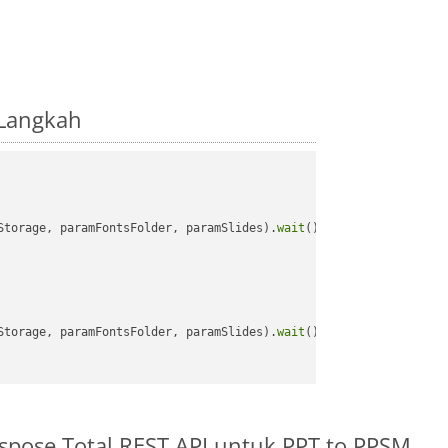
-Langkah
Storage, paramFontsFolder, paramSlides).
wait
();

Storage, paramFontsFolder, paramSlides).
wait
();

spose.Total REST API untuk PPT to PPSM