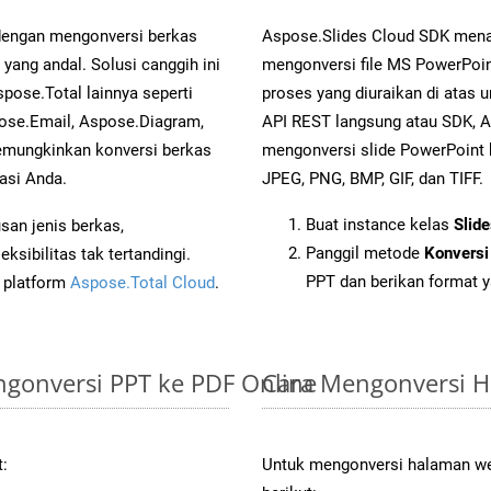
 dengan mengonversi berkas
Aspose.Slides Cloud SDK mena
ng andal. Solusi canggih ini
mengonversi file MS PowerPoin
pose.Total lainnya seperti
proses yang diuraikan di atas
ose.Email, Aspose.Diagram,
API REST langsung atau SDK, 
mungkinkan konversi berkas
mengonversi slide PowerPoint
asi Anda.
JPEG, PNG, BMP, GIF, dan TIFF.
Buat instance kelas
Slid
an jenis berkas,
Panggil metode
Konversi
sibilitas tak tertandingi.
PPT dan berikan format y
i platform
Aspose.Total Cloud
.
gonversi PPT ke PDF Online
Cara Mengonversi 
t:
Untuk mengonversi halaman web