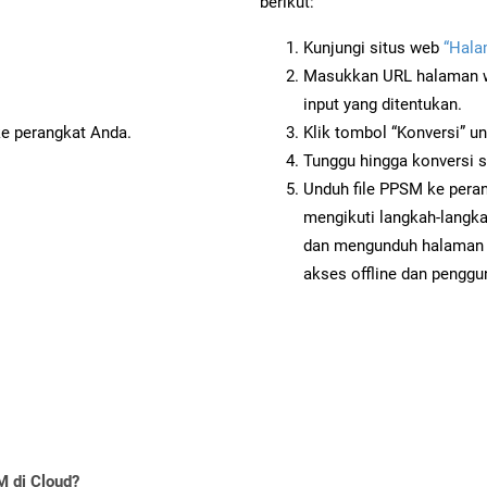
berikut:
Kunjungi situs web
“Hala
Masukkan URL halaman we
input yang ditentukan.
ke perangkat Anda.
Klik tombol “Konversi” u
Tunggu hingga konversi s
Unduh file PPSM ke peran
mengikuti langkah-langk
dan mengunduh halaman 
akses offline dan penggun
 di Cloud?