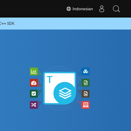
Indonesian
 C++ SDK