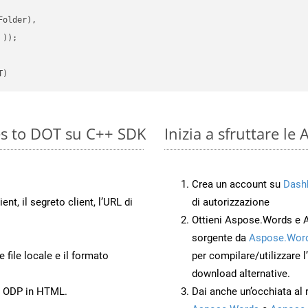
older),

 ))
T)
es to DOT su C++ SDK
Inizia a sfruttare l
Crea un account su
Dash
ient, il segreto client, l’URL di
di autorizzazione
Ottieni Aspose.Words e 
sorgente da
Aspose.Word
 file locale e il formato
per compilare/utilizzare l
download alternative.
to ODP in HTML.
Dai anche un’occhiata al