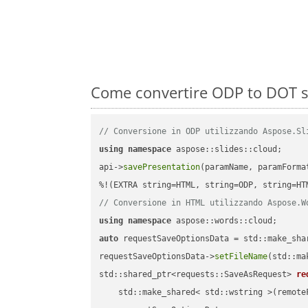
Come convertire ODP to DOT s
// Conversione in ODP utilizzando Aspose.Sl
using
namespace
 aspose::slides::cloud;      
api->
savePresentation
(paramName, paramForma
// Conversione in HTML utilizzando Aspose.W
using
namespace
auto
 requestSaveOptionsData = std::make_sha
requestSaveOptionsData->
setFileName
(std::ma
std::shared_ptr<requests::SaveAsRequest> 
re
    std::make_shared< std::wstring >(remoteF