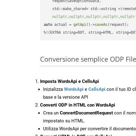
    requestSaveOptionsData,

    std::make_shared< std::wstring >(remoteF
nullptr
,
nullptr
,
nullptr
,
nullptr
,
nullptr
auto
 actual = 
getApi
()->
saveAs
(request);

%!(EXTRA string=DOT, string=HTML, string=DO
Conversione semplice ODP Fil
Imposta WordsApi e CellsApi
Inizializza
WordsApi
e
CellsApi
con il tuo ID cl
base e la versione API
Converti ODP in HTML con WordsApi
Crea un
ConvertDocumentRequest
con il nome
impostato su HTML.
Utilizza WordsApi per convertire il documen