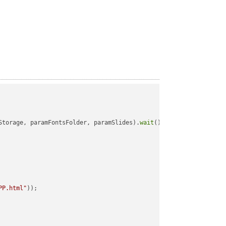
Storage, paramFontsFolder, paramSlides).
wait
();

PP.html"