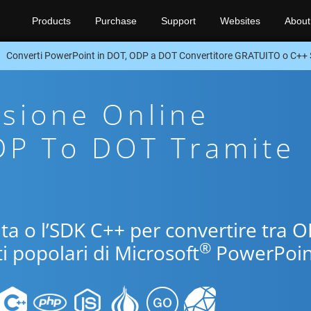
Products
Purchase
Support
Websites
About
Converti PowerPoint in DOT, ODP a DOT Convertitore GRATUITO o C++
sione Online
DP To DOT Tramite
uita o l’SDK C++ per convertire tra 
®
i popolari di Microsoft
PowerPoin