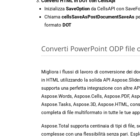
Converti HTML in DOT con CellsApi
Inizializza
SaveOption
da CellsAPI con Save
Chiama
cellsSaveAsPostDocumentSaveAs
pe
formato
DOT
Converti PowerPoint ODP file 
Migliora i flussi di lavoro di conversione dei d
in HTML utilizzando la solida API Aspose.Slide
supporta una perfetta integrazione con altre A
Aspose.Words, Aspose.Cells, Aspose.PDF, Asp
Aspose.Tasks, Aspose.3D, Aspose.HTML, cons
completa di file multiformato in tutte le tue app
Aspose.Total supporta centinaia di tipi di file,
complesse con una flessibilità senza pari. Espl