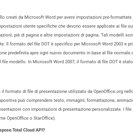
ello creati da Microsoft Word per avere impostazioni pre-formattate 
mpostazioni utente specifiche che devono essere applicate ai file s
azioni, piè di pagina e altre impostazioni di pagina. Tali modelli son
te. Il formato del file DOT è specifico per Microsoft Word 2003 e p
e predefinita apre ogni nuovo documento in base al file normale.dot. 
file modello. In Microsoft Word 2007, il formato di file DOT è stato
il formato di file di presentazione utilizzato da OpenOffice.org nel
diapositiva può comprendere testo, immagini, formattazione, animazio
esentazioni con impostazioni di presentazione personalizzate. I fil
e OpenOffice o StarOffice).
Aspose.Total Cloud API?