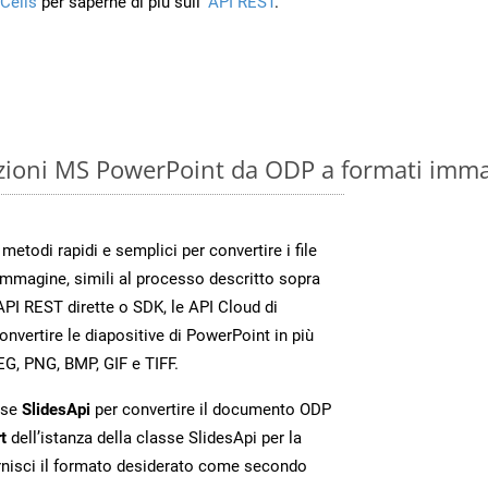
Cells
per saperne di più sull’
API REST
.
zioni MS PowerPoint da ODP a formati imma
etodi rapidi e semplici per convertire i file
immagine, simili al processo descritto sopra
PI REST dirette o SDK, le API Cloud di
vertire le diapositive di PowerPoint in più
EG, PNG, BMP, GIF e TIFF.
sse
SlidesApi
per convertire il documento ODP
t
dell’istanza della classe SlidesApi per la
rnisci il formato desiderato come secondo