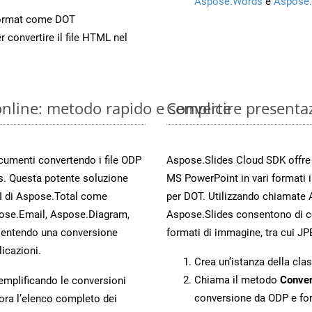
Aspose.Words
e
Aspose.
Format come DOT
r convertire il file HTML nel
online: metodo rapido e semplice
Convertire presenta
ocumenti convertendo i file ODP
Aspose.Slides Cloud SDK offre m
s. Questa potente soluzione
MS PowerPoint in vari formati 
PI di Aspose.Total come
per DOT. Utilizzando chiamate A
ose.Email, Aspose.Diagram,
Aspose.Slides consentono di con
entendo una conversione
formati di immagine, tra cui JP
licazioni.
Crea un’istanza della cla
Chiama il metodo
Conver
 semplificando le conversioni
conversione da ODP e fo
ora l’elenco completo dei