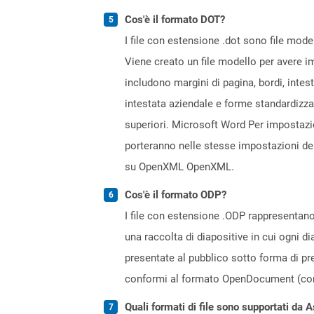
Cos'è il formato DOT?
I file con estensione .dot sono file mod
Viene creato un file modello per avere i
includono margini di pagina, bordi, intest
intestata aziendale e forme standardizza
superiori. Microsoft Word Per impostazion
porteranno nelle stesse impostazioni del 
su OpenXML OpenXML.
Cos'è il formato ODP?
I file con estensione .ODP rappresentano 
una raccolta di diapositive in cui ogni 
presentate al pubblico sotto forma di pr
conformi al formato OpenDocument (com
Quali formati di file sono supportati da 