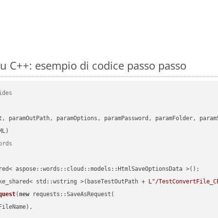
u C++: esempio di codice passo passo
ides
      

t, paramOutPath, paramOptions, paramPassword, paramFolder, param
ords
red< aspose::words::cloud::models::HtmlSaveOptionsData >();

ke_shared< std::wstring >(baseTestOutPath + 
L"/TestConvertFile_C
quest
(
new
 requests::SaveAsRequest(

ileName),
