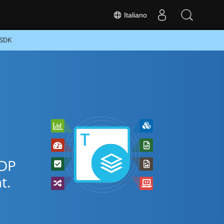
Italiano
 SDK
ODP
t.