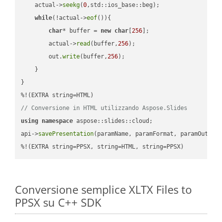
    actual->
seekg
(
0
,std::ios_base::beg);

while
(!actual->
eof
()){

char
* buffer = 
new
char
[
256
];

        actual->
read
(buffer,
256
);

        out.
write
(buffer,
256
);

    }

}

// Conversione in HTML utilizzando Aspose.Slides
using
namespace
 aspose::slides::cloud;            

api->
savePresentation
(paramName, paramFormat, paramOutPat
%!(EXTRA string=PPSX, string=HTML, string=PPSX)
Conversione semplice XLTX Files to
PPSX su C++ SDK