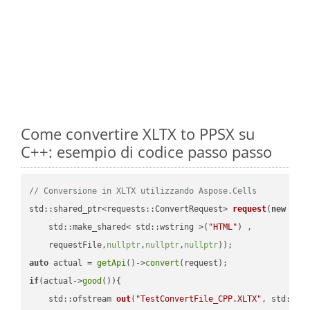
Come convertire XLTX to PPSX su
C++: esempio di codice passo passo
// Conversione in XLTX utilizzando Aspose.Cells
std::shared_ptr<requests::ConvertRequest> 
request
(
new
 requ
    std::make_shared< std::wstring >(
"HTML"
) ,        

    requestFile,
nullptr
,
nullptr
,
nullptr
))
auto
 actual = 
getApi
()->
convert
if
(actual->
good
()){

std::ofstream 
out
(
"TestConvertFile_CPP.XLTX"
, std::is