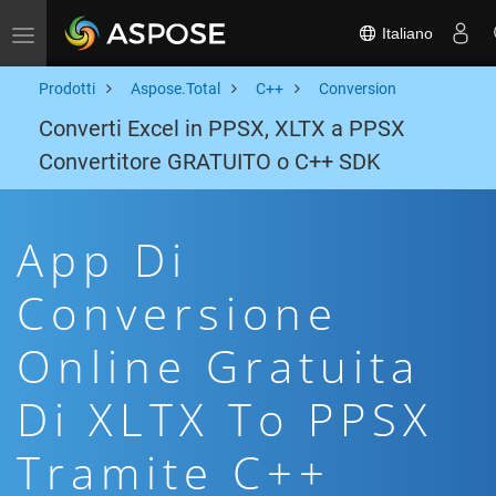
Italiano
Toggle navigation
Prodotti
Aspose.Total
C++
Conversion
Converti Excel in PPSX, XLTX a PPSX
Convertitore GRATUITO o C++ SDK
App Di
Conversione
Online Gratuita
Di XLTX To PPSX
Tramite C++