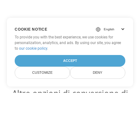
COOKIE NOTICE
To provide you with the best experience, we use cookies for
personalization, analytics, and ads. By using our site, you agree
to
our cookie policy
.
ACCEPT
CUSTOMIZE
DENY
Altre opzioni di conversione di
Word
Converti OTT in DOC
DOC:
Microsoft Word Binary Format