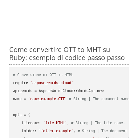
Come convertire OTT to MHT su
Ruby: esempio di codice passo passo
# Conversione di OTT in HTML
require
'aspose_words_cloud'
api_words = AsposeWordsCloud::WordsApi.
new
name = 
'name_example.OTT'
# String | The document name.
opts = { 

    filename: 
'file.HTML'
, 
# String | The file name.
    folder: 
'folder_example'
, 
# String | The document fol