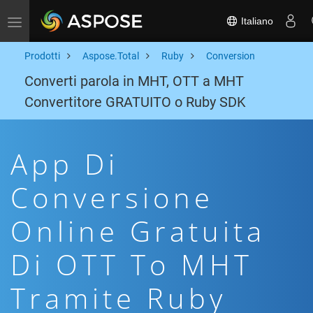
Italiano
Toggle navigation
Prodotti
Aspose.Total
Ruby
Conversion
Converti parola in MHT, OTT a MHT
Convertitore GRATUITO o Ruby SDK
App Di
Conversione
Online Gratuita
Di OTT To MHT
Tramite Ruby