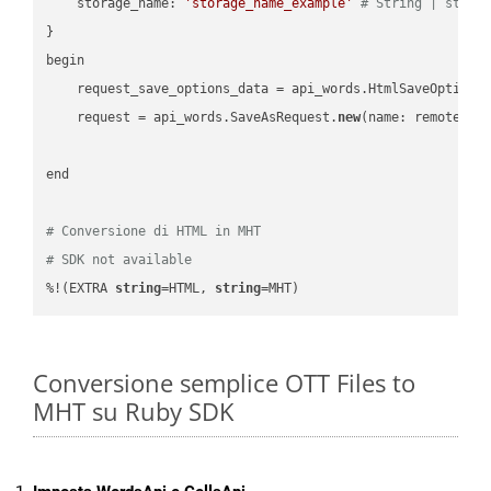
    storage_name: 
'storage_name_example'
# String | stora
}

begin

    request_save_options_data = api_words.HtmlSaveOptions
    request = api_words.SaveAsRequest.
new
(name: remote_nam
end

# Conversione di HTML in MHT
# SDK not available
%!(EXTRA 
string
=HTML, 
string
=MHT)
Conversione semplice OTT Files to
MHT su Ruby SDK