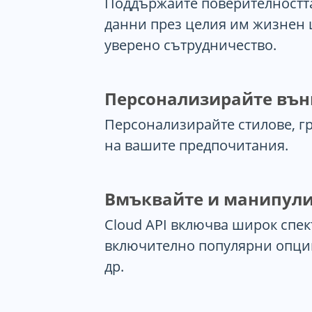
Поддържайте поверителността
данни през целия им жизнен ц
уверено сътрудничество.
Персонализирайте вън
Персонализирайте стилове, гр
на вашите предпочитания.
Вмъквайте и манипул
Cloud API включва широк спе
включително популярни опции к
др.