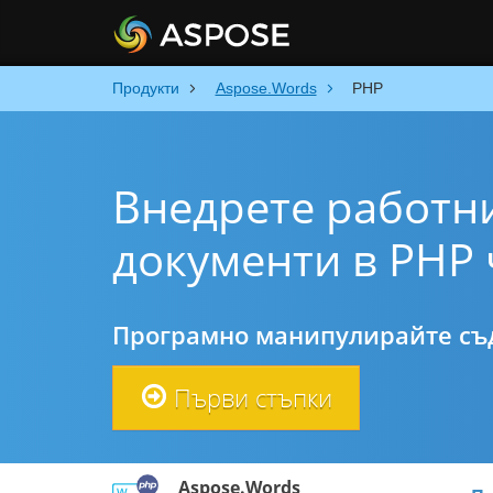
Продукти
Aspose.Words
PHP
Внедрете работн
документи в PHP 
Програмно манипулирайте съд
Първи стъпки
Aspose.Words