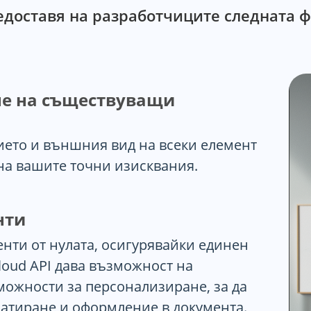
редоставя на разработчиците следната 
не на съществуващи
ето и външния вид на всеки елемент
 на вашите точни изисквания.
нти
нти от нулата, осигурявайки единен
loud API дава възможност на
ожности за персонализиране, за да
атиране и оформление в документа.