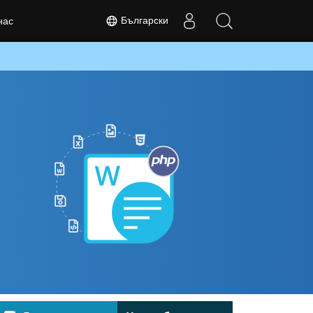
Български
нас