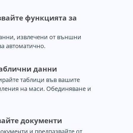
звайте функцията за
анни, извлечени от външни
ва автоматично.
таблични данни
ирайте таблици във вашите
мления на маси. Обединяване и
вайте документи
документи и предпазвайте от