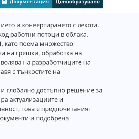
Документация
Ценообразуване
ето и конвертирането с лекота.
од работни потоци в облака.
I, като поема множество
ка на грешки, обработка на
зволява на разработчиците на
авя с тънкостите на
о и глобално достъпно решение за
ира актуализациите и
ивност, това е предпочитаният
документи и подобрена