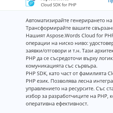
Пр
Cloud SDK for PHP
Автоматизирайте генерирането на 
Трансформирайте вашите свързани 
Нашият Aspose.Words Cloud for PHP
операции на ниско ниво: удостовер
заявки/отговори и т.н. Тази архит
PHP да се съсредоточи върху логик
комуникацията със сървъра.
PHP SDK, като част от фамилията 
PHP език. Позволява лесна интегр
управлението на ресурсите. Със ст
избор за разработчиците на PHP, 
оперативна ефективност.