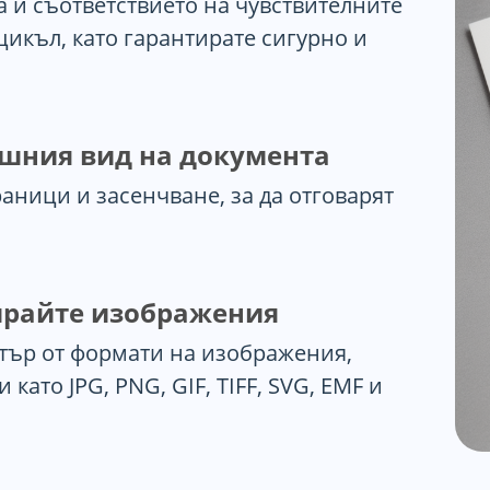
 и съответствието на чувствителните
икъл, като гарантирате сигурно и
шния вид на документа
аници и засенчване, за да отговарят
ирайте изображения
ктър от формати на изображения,
ато JPG, PNG, GIF, TIFF, SVG, EMF и