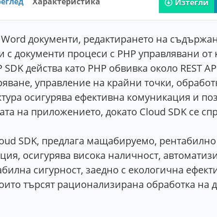
еглед
Характеристика
Изтегли
Word документи, редактирането на съдържани
с документи процеси с PHP управлявани от к
 SDK действа като PHP обвивка около REST AP
яване, управление на крайни точки, обработ
ектура осигурява ефективна комуникация и по
ата на приложението, докато Cloud SDK се спр
Cloud SDK, предлага мащабируемо, рентабилн
ация, осигурява висока наличност, автоматиз
абилна сигурност, заедно с екологична ефект
които търсят рационализирана обработка на 