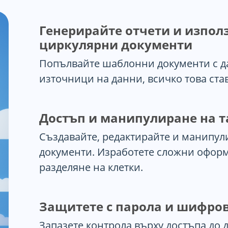
Генерирайте отчети и изпол
циркулярни документи
Попълвайте шаблонни документи с д
източници на данни, всичко това ста
Достъп и манипулиране на 
Създавайте, редактирайте и манипул
документи. Изработете сложни офор
разделяне на клетки.
Защитете с парола и шифро
Запазете контрола върху достъпа до 