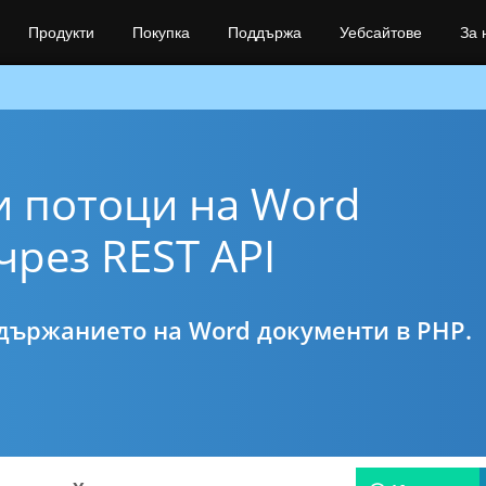
Продукти
Покупка
Поддържа
Уебсайтове
За 
и потоци на Word
чрез REST API
ържанието на Word документи в PHP.