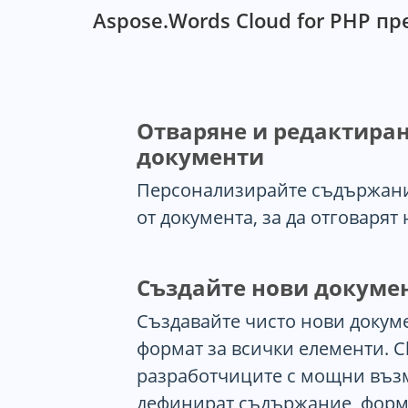
Aspose.Words Cloud for PHP п
Отваряне и редактира
документи
Персонализирайте съдържани
от документа, за да отговарят
Създайте нови докуме
Създавайте чисто нови докуме
формат за всички елементи. C
разработчиците с мощни възм
дефинират съдържание, форм