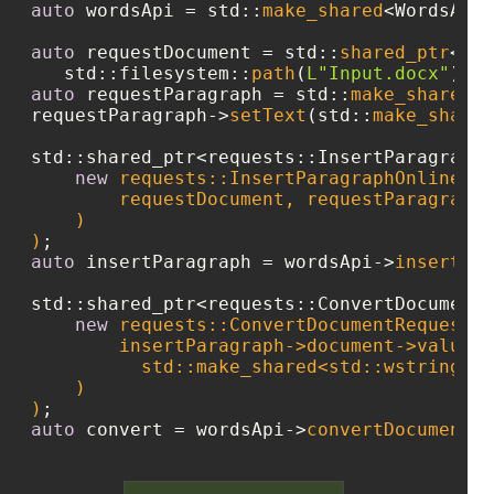
auto
 wordsApi = std::
make_shared
<WordsApi>
auto
 requestDocument = std::
shared_ptr
<std
   std::filesystem::
path
(
L"Input.docx"
auto
 requestParagraph = std::
make_shared
<a
requestParagraph->
setText
(std::
make_shared
std::shared_ptr<requests::InsertParagraphO
new
 requests::InsertParagraphOnlineReq
        requestDocument, requestParagraph

    )

)
auto
 insertParagraph = wordsApi->
insertPar
std::shared_ptr<requests::ConvertDocumentR
new
 requests::ConvertDocumentRequest(

        insertParagraph->document->values.
          std::make_shared<std::wstring>(
L
    )

)
auto
 convert = wordsApi->
convertDocument
(c