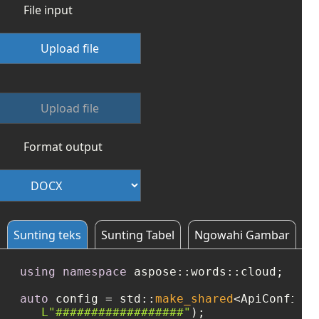
File input
Upload file
Upload file
Format output
Sunting teks
Sunting Tabel
Ngowahi Gambar
using
namespace
 aspose::words::cloud;

auto
 config = std::
make_shared
<ApiConfigur
L"##################"