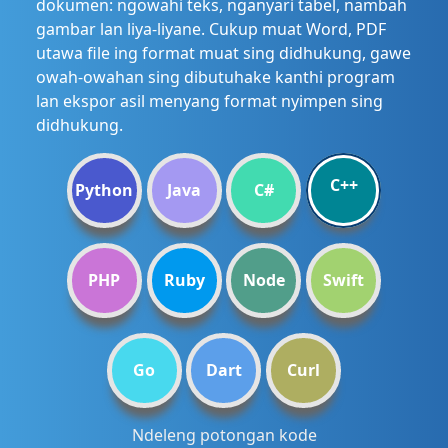
dokumen: ngowahi teks, nganyari tabel, nambah
gambar lan liya-liyane. Cukup muat Word, PDF
utawa file ing format muat sing didhukung, gawe
owah-owahan sing dibutuhake kanthi program
lan ekspor asil menyang format nyimpen sing
didhukung.
C++
Python
Java
C#
PHP
Ruby
Node
Swift
Go
Dart
Curl
Ndeleng potongan kode