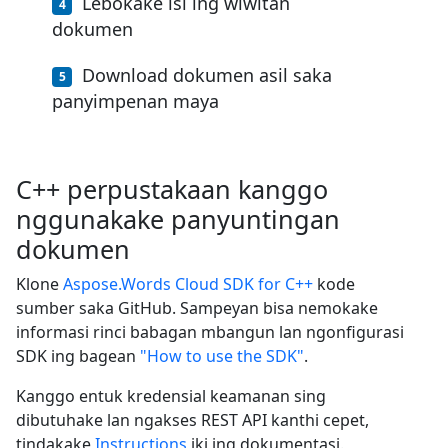
Lebokake isi ing wiwitan
dokumen
Download dokumen asil saka
panyimpenan maya
C++ perpustakaan kanggo
nggunakake panyuntingan
dokumen
Klone
Aspose.Words Cloud SDK for C++
kode
sumber saka GitHub. Sampeyan bisa nemokake
informasi rinci babagan mbangun lan ngonfigurasi
SDK ing bagean
"How to use the SDK"
.
Kanggo entuk kredensial keamanan sing
dibutuhake lan ngakses REST API kanthi cepet,
tindakake
Instructions
iki ing dokumentasi.