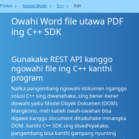
Produk
Aspose.Words
C++
Edit
Owahi Word file utawa PDF
ing C++ SDK
Gunakake REST API kanggo
ngowahi file ing C++ kanthi
program
Nalika pangembang ngowahi dokumen nganggo
solusi C++ sing diwenehake, sing bener-bener
diowahi yaiku Model Obyek Dokumen (DOM).
Mangkono, meh kabeh owah-owahan bisa
digawe kanggo document dituduhake minangka
DOM. Kanthi C++ SDK sing disedhiyakake,
pangembang bisa kanthi gampang nyunting