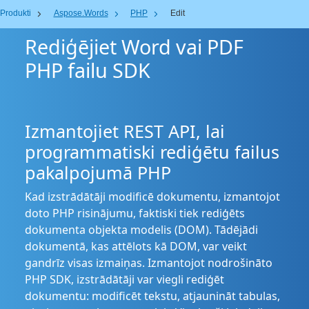
Produkti
Aspose.Words
PHP
Edit
Rediģējiet Word vai PDF
PHP failu SDK
Izmantojiet REST API, lai
programmatiski rediģētu failus
pakalpojumā PHP
Kad izstrādātāji modificē dokumentu, izmantojot
doto PHP risinājumu, faktiski tiek rediģēts
dokumenta objekta modelis (DOM). Tādējādi
dokumentā, kas attēlots kā DOM, var veikt
gandrīz visas izmaiņas. Izmantojot nodrošināto
PHP SDK, izstrādātāji var viegli rediģēt
dokumentu: modificēt tekstu, atjaunināt tabulas,