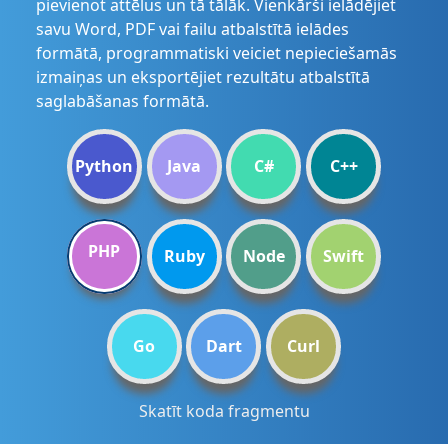
pievienot attēlus un tā tālāk. Vienkārši ielādējiet
savu Word, PDF vai failu atbalstītā ielādes
formātā, programmatiski veiciet nepieciešamās
izmaiņas un eksportējiet rezultātu atbalstītā
saglabāšanas formātā.
Python
Java
C#
C++
PHP
Ruby
Node
Swift
Go
Dart
Curl
Skatīt koda fragmentu