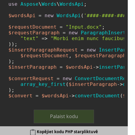
use
Aspose
\
Words
\
WordsApi
;

$wordsApi
 = 
new
WordsApi
(
'####-####-####-#
$requestDocument
 = 
"Input.docx"
$requestParagraph
 = 
new
ParagraphInsert
(
ar
"text"
 => 
"Morbi enim nunc faucibus a.
$insertParagraphRequest
 = 
new
InsertParagr
$requestDocument
, 
$requestParagraph
, 
N
$insertParagraph
 = 
$wordsApi
->
insertParagr
$convertRequest
 = 
new
ConvertDocumentReque
array_key_first
(
$insertParagraph
->
docu
$convert
 = 
$wordsApi
->
convertDocument
(
$con
Palaist kodu
Kopējiet kodu PHP starpliktuvē