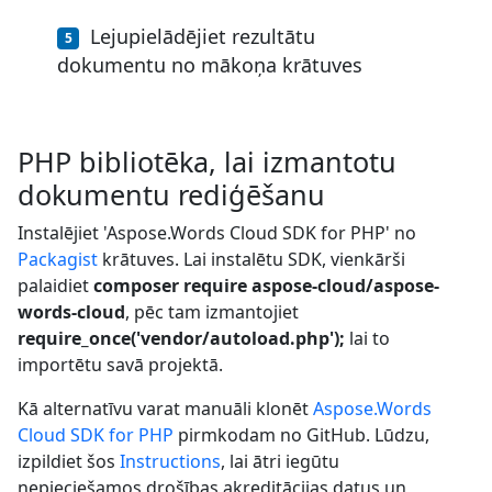
Lejupielādējiet rezultātu
dokumentu no mākoņa krātuves
PHP bibliotēka, lai izmantotu
dokumentu rediģēšanu
Instalējiet 'Aspose.Words Cloud SDK for PHP' no
Packagist
krātuves. Lai instalētu SDK, vienkārši
palaidiet
composer require aspose-cloud/aspose-
words-cloud
, pēc tam izmantojiet
require_once('vendor/autoload.php');
lai to
importētu savā projektā.
Kā alternatīvu varat manuāli klonēt
Aspose.Words
Cloud SDK for PHP
pirmkodam no GitHub. Lūdzu,
izpildiet šos
Instructions
, lai ātri iegūtu
nepieciešamos drošības akreditācijas datus un