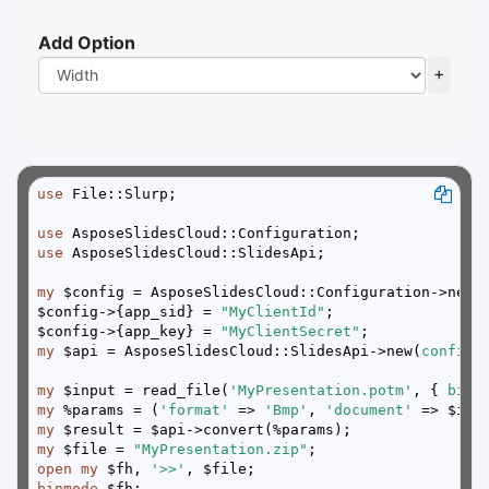
Add Option
+
use
use
use
my
$config->{app_sid} = 
"MyClientId"
$config->{app_key} = 
"MyClientSecret"
my
 $api = AsposeSlidesCloud::SlidesApi->new(
config 
my
 $input = read_file(
'MyPresentation.potm'
, { 
binm
my
 %params = (
'format'
 => 
'Bmp'
, 
'document'
my
my
 $file = 
"MyPresentation.zip"
open
my
 $fh, 
'>>'
binmode