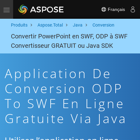
Français
Toggle navigation
Produits
Aspose.Total
Java
Conversion
Convertir PowerPoint en SWF, ODP à SWF
Convertisseur GRATUIT ou Java SDK
Application De
Conversion ODP
To SWF En Ligne
Gratuite Via Java