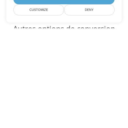
CUSTOMIZE
DENY
Autres options de conversion
PowerPoint
Convertir ODP en DOC
DOC:
Microsoft Word Binary Format
Convertir ODP en DOT
DOT:
Microsoft Word Template Files
Convertir ODP en DOCX
DOCX:
Office 2007+ Word Document
Convertir ODP en DOCM