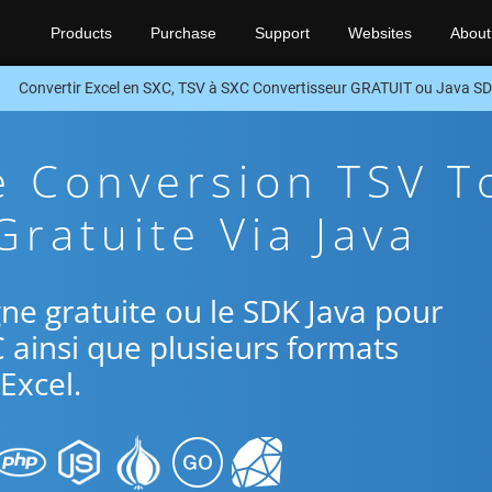
Products
Purchase
Support
Websites
About
Convertir Excel en SXC, TSV à SXC Convertisseur GRATUIT ou Java S
e Conversion TSV T
Gratuite Via Java
igne gratuite ou le SDK Java pour
C ainsi que plusieurs formats
Excel.