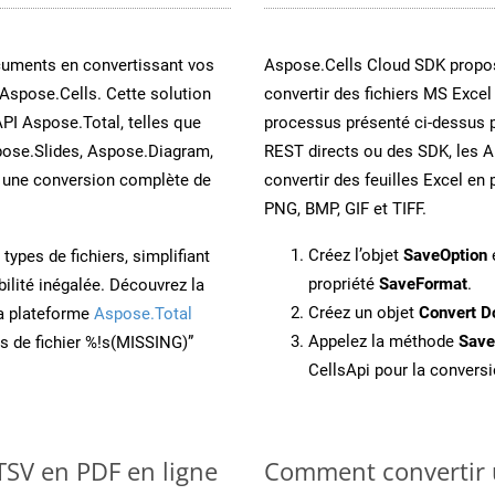
cuments en convertissant vos
Aspose.Cells Cloud SDK propos
Aspose.Cells. Cette solution
convertir des fichiers MS Excel
API Aspose.Total, telles que
processus présenté ci-dessus p
ose.Slides, Aspose.Diagram,
REST directs ou des SDK, les 
une conversion complète de
convertir des feuilles Excel e
PNG, BMP, GIF et TIFF.
Créez l’objet
SaveOption
e
ypes de fichiers, simplifiant
propriété
SaveFormat
.
ilité inégalée. Découvrez la
Créez un objet
Convert D
la plateforme
Aspose.Total
Appelez la méthode
Sav
ons de fichier %!s(MISSING)”
CellsApi pour la conversi
TSV en PDF en ligne
Comment convertir 