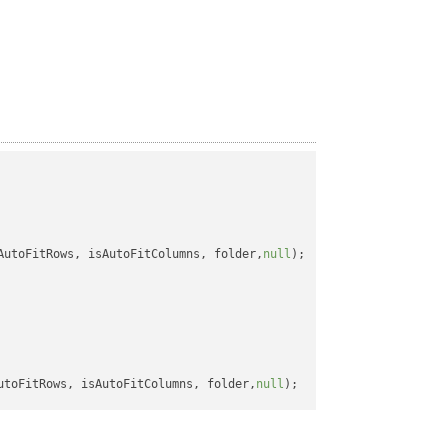
AutoFitRows, isAutoFitColumns, folder,
null
);

utoFitRows, isAutoFitColumns, folder,
null