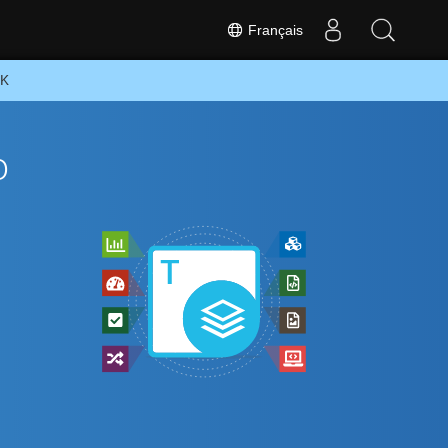
Français
DK
o