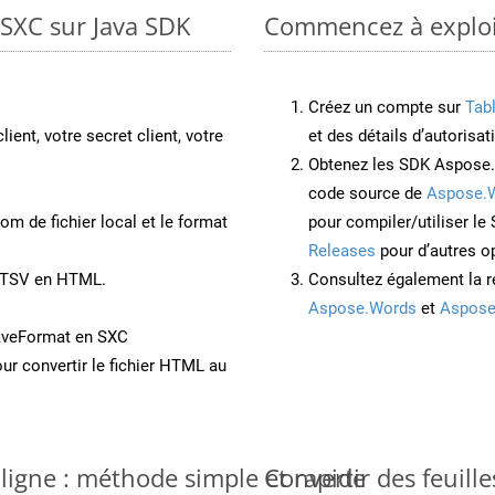
 SXC sur Java SDK
Commencez à exploit
Créez un compte sur
Tab
lient, votre secret client, votre
et des détails d’autorisat
Obtenez les SDK Aspose.
code source de
Aspose.
om de fichier local et le format
pour compiler/utiliser l
Releases
pour d’autres o
t TSV en HTML.
Consultez également la r
Aspose.Words
et
Aspose
aveFormat en SXC
ur convertir le fichier HTML au
 ligne : méthode simple et rapide
Convertir des feuill