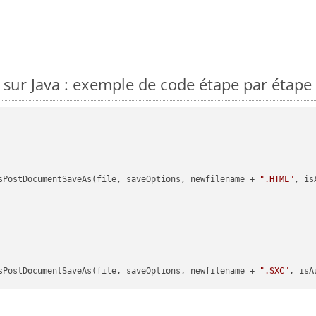
sur Java : exemple de code étape par étape
sPostDocumentSaveAs(file, saveOptions, newfilename + 
".HTML"
, is
sPostDocumentSaveAs(file, saveOptions, newfilename + 
".SXC"
, isA