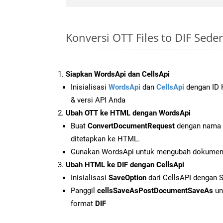
Konversi OTT Files to DIF Sed
Siapkan WordsApi dan CellsApi
Inisialisasi
WordsApi
dan
CellsApi
dengan ID K
& versi API Anda
Ubah OTT ke HTML dengan WordsApi
Buat
ConvertDocumentRequest
dengan nama f
ditetapkan ke HTML.
Gunakan WordsApi untuk mengubah dokumen
Ubah HTML ke DIF dengan CellsApi
Inisialisasi
SaveOption
dari CellsAPI dengan 
Panggil
cellsSaveAsPostDocumentSaveAs
un
format
DIF