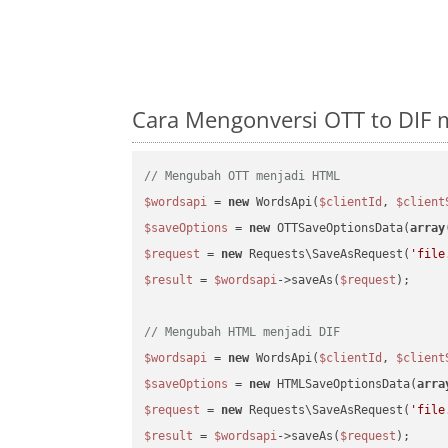
Cara Mengonversi OTT to DIF
// Mengubah OTT menjadi HTML
$wordsapi
 = 
new
 WordsApi(
$clientId
, 
$client
$saveOptions
 = 
new
 OTTSaveOptionsData(
array
$request
 = 
new
 Requests\SaveAsRequest(
'file
$result
 = 
$wordsapi
->saveAs(
$request
);

// Mengubah HTML menjadi DIF
$wordsapi
 = 
new
 WordsApi(
$clientId
, 
$client
$saveOptions
 = 
new
 HTMLSaveOptionsData(
arra
$request
 = 
new
 Requests\SaveAsRequest(
'file
$result
 = 
$wordsapi
->saveAs(
$request