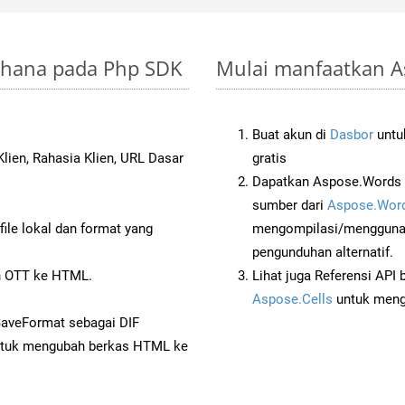
erhana pada Php SDK
Mulai manfaatkan As
Buat akun di
Dasbor
untuk
lien, Rahasia Klien, URL Dasar
gratis
Dapatkan Aspose.Words 
sumber dari
Aspose.Word
ile lokal dan format yang
mengompilasi/menggunak
pengunduhan alternatif.
 OTT ke HTML.
Lihat juga Referensi API
Aspose.Cells
untuk menge
SaveFormat sebagai DIF
tuk mengubah berkas HTML ke