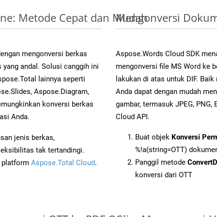
line: Metode Cepat dan Mudah
Mengonversi Dokum
 dengan mengonversi berkas
Aspose.Words Cloud SDK mena
ng andal. Solusi canggih ini
mengonversi file MS Word ke b
pose.Total lainnya seperti
lakukan di atas untuk DIF. Bai
se.Slides, Aspose.Diagram,
Anda dapat dengan mudah men
mungkinkan konversi berkas
gambar, termasuk JPEG, PNG, 
asi Anda.
Cloud API.
Buat objek
Konversi Per
an jenis berkas,
%!a(string=OTT) dokume
sibilitas tak tertandingi.
Panggil metode
Convert
i platform
Aspose.Total Cloud
.
konversi dari OTT