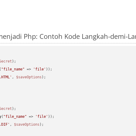
 menjadi Php: Contoh Kode Langkah-demi-L
Secret
(
"file_name"
 => 
'file'
.HTML'
, 
$saveOptions
Secret
y
(
"file_name"
 => 
'file'
.DIF'
, 
$saveOptions