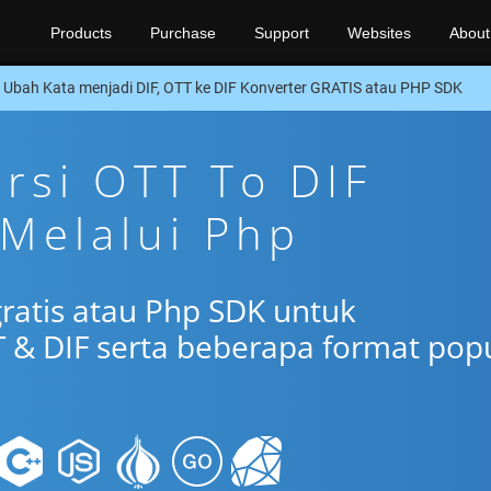
Products
Purchase
Support
Websites
About
Ubah Kata menjadi DIF, OTT ke DIF Konverter GRATIS atau PHP SDK
ersi OTT To DIF
 Melalui Php
gratis atau Php SDK untuk
 & DIF serta beberapa format pop