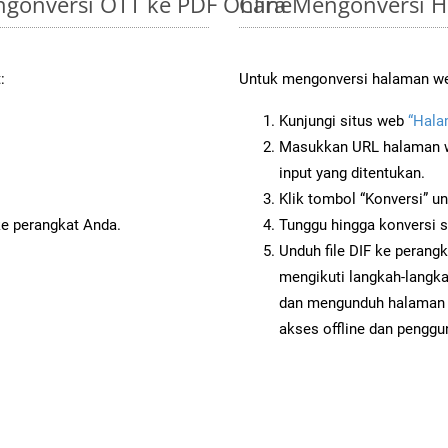
gonversi OTT ke PDF Online
Cara Mengonversi H
:
Untuk mengonversi halaman web 
Kunjungi situs web
“Hala
Masukkan URL halaman we
input yang ditentukan.
Klik tombol “Konversi” u
ke perangkat Anda.
Tunggu hingga konversi s
Unduh file DIF ke perang
mengikuti langkah-langk
dan mengunduh halaman w
akses offline dan penggun