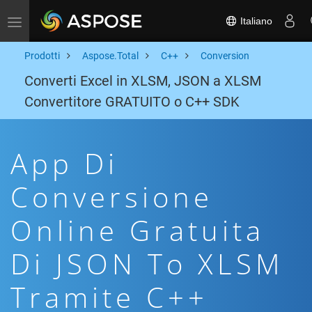
Italiano
Toggle navigation
Prodotti
Aspose.Total
C++
Conversion
Converti Excel in XLSM, JSON a XLSM
Convertitore GRATUITO o C++ SDK
App Di
Conversione
Online Gratuita
Di JSON To XLSM
Tramite C++