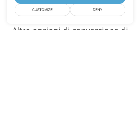
CUSTOMIZE
DENY
Altre opzioni di conversione di
Excel
Converti JSON in DOC
DOC:
Microsoft Word Binary Format
Converti JSON in DOT
DOT:
Microsoft Word Template Files
Converti JSON in DOCX
DOCX:
Office 2007+ Word Document
Converti JSON in DOCM
DOCM:
Microsoft Word 2007 Marco File