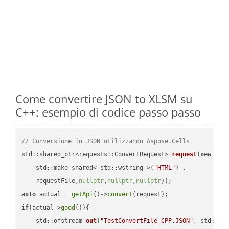
Come convertire JSON to XLSM su
C++: esempio di codice passo passo
// Conversione in JSON utilizzando Aspose.Cells
std::shared_ptr<requests::ConvertRequest> 
request
(
new
 requ
    std::make_shared< std::wstring >(
"HTML"
) ,        

    requestFile,
nullptr
,
nullptr
,
nullptr
))
auto
 actual = 
getApi
()->
convert
if
(actual->
good
()){

std::ofstream 
out
(
"TestConvertFile_CPP.JSON"
, std::is