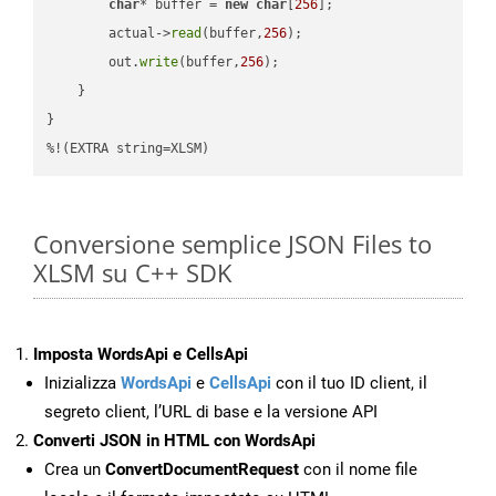
char
* buffer = 
new
char
[
256
];

        actual->
read
(buffer,
256
);

        out.
write
(buffer,
256
);

    }

}

%!(EXTRA string=XLSM)
Conversione semplice JSON Files to
XLSM su C++ SDK
Imposta WordsApi e CellsApi
Inizializza
WordsApi
e
CellsApi
con il tuo ID client, il
segreto client, l’URL di base e la versione API
Converti JSON in HTML con WordsApi
Crea un
ConvertDocumentRequest
con il nome file