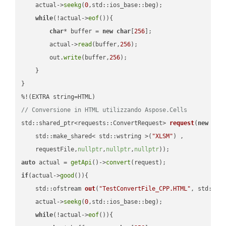
    actual->
seekg
(
0
,std::ios_base::beg);

while
(!actual->
eof
()){

char
* buffer = 
new
char
[
256
];

        actual->
read
(buffer,
256
);

        out.
write
(buffer,
256
);

    }

}

// Conversione in HTML utilizzando Aspose.Cells
std::shared_ptr<requests::ConvertRequest> 
request
(
new
 requ
    std::make_shared< std::wstring >(
"XLSM"
) ,        

    requestFile,
nullptr
,
nullptr
,
nullptr
))
auto
 actual = 
getApi
()->
convert
if
(actual->
good
()){

std::ofstream 
out
(
"TestConvertFile_CPP.HTML"
, std::is
    actual->
seekg
(
0
,std::ios_base::beg);

while
(!actual->
eof
()){
