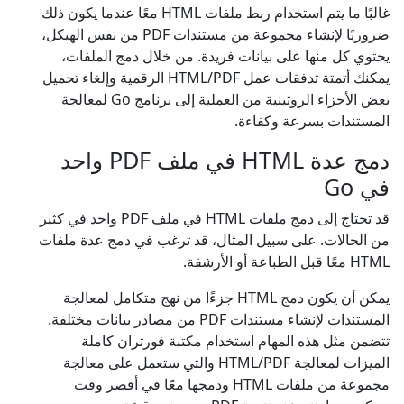
غالبًا ما يتم استخدام ربط ملفات HTML معًا عندما يكون ذلك
ضروريًا لإنشاء مجموعة من مستندات PDF من نفس الهيكل،
يحتوي كل منها على بيانات فريدة. من خلال دمج الملفات،
يمكنك أتمتة تدفقات عمل HTML/PDF الرقمية وإلغاء تحميل
بعض الأجزاء الروتينية من العملية إلى برنامج Go لمعالجة
المستندات بسرعة وكفاءة.
دمج عدة HTML في ملف PDF واحد
في Go
قد تحتاج إلى دمج ملفات HTML في ملف PDF واحد في كثير
من الحالات. على سبيل المثال، قد ترغب في دمج عدة ملفات
HTML معًا قبل الطباعة أو الأرشفة.
يمكن أن يكون دمج HTML جزءًا من نهج متكامل لمعالجة
المستندات لإنشاء مستندات PDF من مصادر بيانات مختلفة.
تتضمن مثل هذه المهام استخدام مكتبة فورتران كاملة
الميزات لمعالجة HTML/PDF والتي ستعمل على معالجة
مجموعة من ملفات HTML ودمجها معًا في أقصر وقت