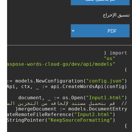
تنسيق الإخراج
import
"os"
"github.com/aspose-words-cloud/aspose-words-cloud-go/dev/api/models"
 _ := models.NewConfiguration(
"config.json"
document, _ := os.Open(
"Input1.html"
)

//  قم بتحميل مستند لإلحاقه من التخزين السحاب
"Input2.html"
    FileReference: models.CreateRemoteFileReference(
"KeepSourceFormatting"
    ImportFormatMode: ToStringPointer(