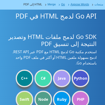
منتجات
Aspose.Words
Go
Merge
HTML إلى PDF
Go API لدمج HTML في PDF
Go SDK لدمج ملفات HTML وتصدير
النتيجة إلى تنسيق PDF
استخدم مكتبة Go لدمج HTML مع PDF عبر REST API.
ادمج بسهولة ملفين HTML أو أكثر في ملف PDF واحد
باستخدام Go.
C++
C#
Java
Python
Swift
Node
Ruby
PHP