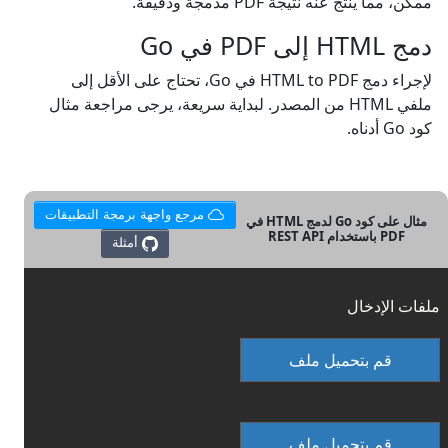
ممكن، مما ينتج عنه نتيجة PDF مدمجة ودقيقة.
دمج HTML إلى PDF في Go
لإجراء دمج HTML to PDF في Go، تحتاج على الأقل إلى
ملفي HTML من المصدر. لبداية سريعة، يرجى مراجعة مثال
كود Go أدناه.
مرجع واجهة برمجة التطبيقات
مثال على كود Go لدمج HTML في
PDF باستخدام REST API
أمثلة
ملفات الإدخال
قم بتحميل ملف
قم بتحميل ملف