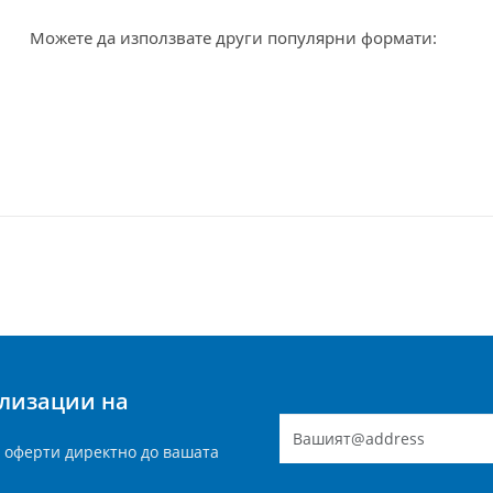
Можете да използвате други популярни формати:
ализации на
 оферти директно до вашата