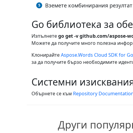
Вземете комбинирания резултат 
Go библиотека за об
Изпълнете
go get -v github.com/aspose-w
Можете да получите много полезна информ
Клонирайте
Aspose.Words Cloud SDK for G
за да получите бързо необходимите иденти
Системни изисквани
Обърнете се към
Repository Documentatio
Други популяр