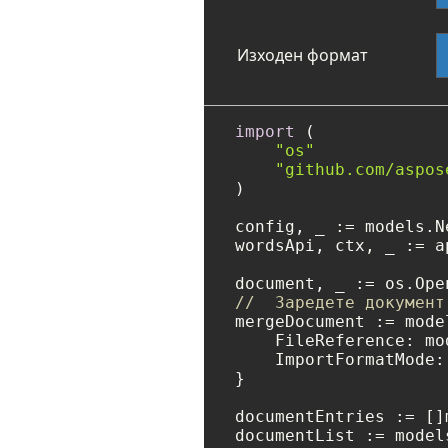
Изходен формат
import
 (

"os"
"github.com/aspos
)

config, _ := models.N
wordsApi, ctx, _ := a
document, _ := os.Ope
//  Заредете документ
mergeDocument := mode
    FileReference: mo
    ImportFormatMode:
}

documentEntries := []
documentList := model