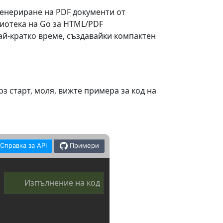
генериране на PDF документи от
иотека на Go за HTML/PDF
ай-кратко време, създавайки компактен
з старт, моля, вижте примера за код на
Справка за API
Примери
Изпълнение на код