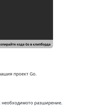
опирайте кода Go в клипборда
вашия проект Go.
 с необходимото разширение.