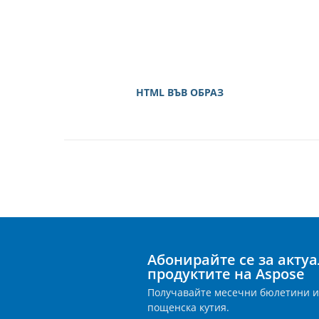
HTML ВЪВ ОБРАЗ
Абонирайте се за акту
продуктите на Aspose
Получавайте месечни бюлетини и
пощенска кутия.