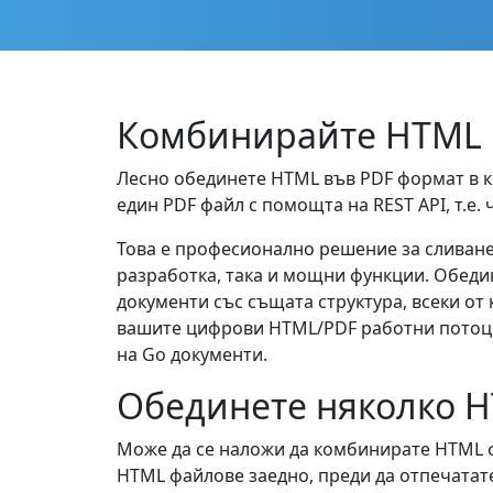
Комбинирайте HTML к
Лесно обединете HTML във PDF формат в к
един PDF файл с помощта на REST API, т.е.
Това е професионално решение за сливане 
разработка, така и мощни функции. Обедин
документи със същата структура, всеки о
вашите цифрови HTML/PDF работни потоци 
на Go документи.
Обединете няколко H
Може да се наложи да комбинирате HTML ф
HTML файлове заедно, преди да отпечатат