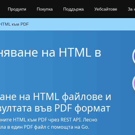
Продукти
Покупка
Поддържа
Уебсайтове
За 
HTML към PDF
няване на HTML в
ане на HTML файлове и
зултата във PDF формат
ините HTML към PDF чрез REST API. Лесно
ла в един PDF файл с помощта на Go.