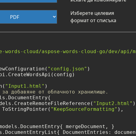
Изберете целевия
формат от списъка
e-words-cloud/aspose-words-cloud-go/dev/api/m
ewConfiguration(
"config.json"
)

pi.CreateWordsApi(config)

n(
"Input1.html"
 за добавяне от облачното хранилище.
ls.DocumentEntry{

dels.CreateRemoteFileReference(
"Input2.html"
)
 ToStringPointer(
"KeepSourceFormatting"
),

models.DocumentEntry{ mergeDocument, }

s.DocumentEntryList{ DocumentEntries: documen