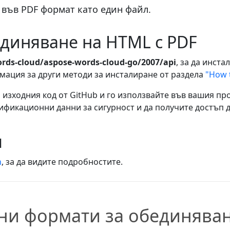
във PDF формат като един файл.
единяване на HTML с PDF
ords-cloud/aspose-words-cloud-go/2007/api
, за да инста
ация за други методи за инсталиране от раздела
"How 
o
изходния код от GitHub и го използвайте във вашия про
фикационни данни за сигурност и да получите достъп д
я
n
, за да видите подробностите.
ни формати за обединява