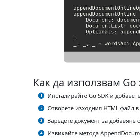
appendDocumentOnlineO
appendDocumentOnline 
    Document: document
    DocumentList: doc
    Optionals: append
}

Как да използвам Go 
Инсталирайте Go SDK и добавете
Отворете изходния HTML файл в
Заредете документ за добавяне 
Извикайте метода AppendDocume