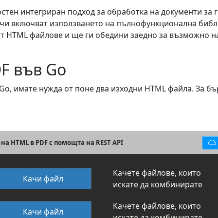
стен интегриран подход за обработка на документи за 
ачи включват използването на пълнофункционална библ
т HTML файлове и ще ги обедини заедно за възможно н
F във Go
Go, имате нужда от поне два изходни HTML файла. За бър
на HTML в PDF с помощта на REST API
Качете файлове, които
Качи файл
искате да комбинирате
Качете файлове, които
Качи файл
искате да комбинирате