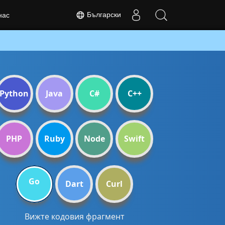
Български
нас
Python
Java
C#
C++
PHP
Ruby
Node
Swift
Go
Dart
Curl
Вижте кодовия фрагмент