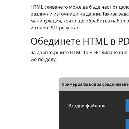
HTML сливането може да бъде част от цяло
различни източници на данни. Такива зад
манипулация, която ще обработва набор о
и точен PDF резултат.
Обединете HTML в PD
За да извършите HTML to PDF сливане във 
Go по-долу.
Пример за Go код за обединяване 
Входни файлове