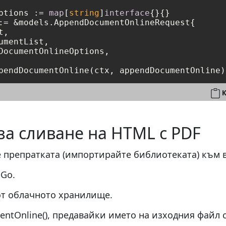
ptions := 
map
[
string
]
interface
{}{}

:= &models.AppendDocumentOnlineRequest{

,

umentList,

DocumentOnlineOptions,

К
за сливане на HTML с PDF
 препратката (импортирайте библиотеката) към 
 Go.
от облачното хранилище.
ntOnline(), предавайки името на изходния файл