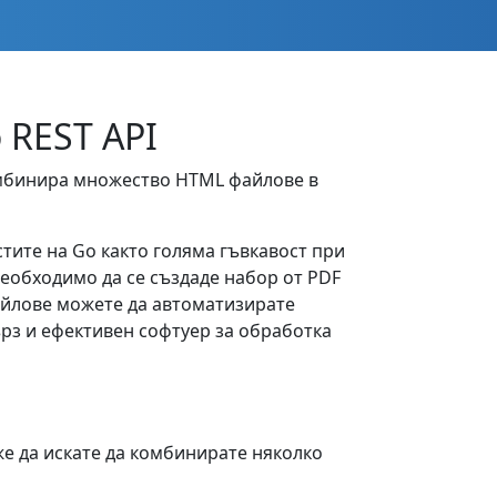
 REST API
комбинира множество HTML файлове в
тите на Go както голяма гъвкавост при
необходимо да се създаде набор от PDF
айлове можете да автоматизирате
рз и ефективен софтуер за обработка
е да искате да комбинирате няколко