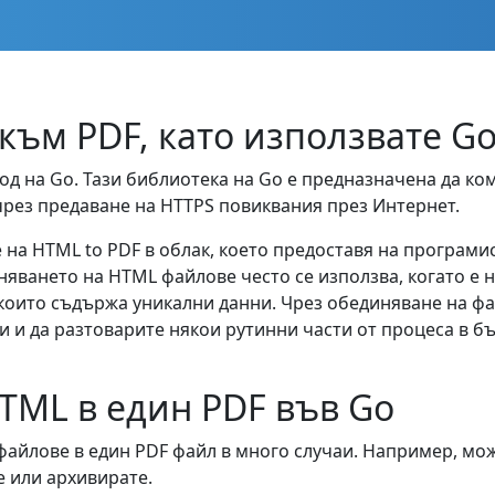
ъм PDF, като използвате Go
од на Go. Тази библиотека на Go е предназначена да 
 чрез предаване на HTTPS повиквания през Интернет.
на HTML to PDF в облак, което предоставя на програмис
яването на HTML файлове често се използва, когато е 
т които съдържа уникални данни. Чрез обединяване на ф
и да разтоварите някои рутинни части от процеса в бъ
TML в един PDF във Go
айлове в един PDF файл в много случаи. Например, мож
е или архивирате.