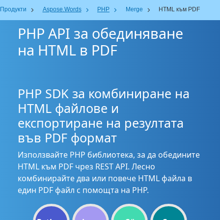
Продукти
Aspose.Words
PHP
Merge
HTML към PDF
PHP API за обединяване
на HTML в PDF
PHP SDK за комбиниране на
HTML файлове и
експортиране на резултата
във PDF формат
Използвайте PHP библиотека, за да обедините
HTML към PDF чрез REST API. Лесно
комбинирайте два или повече HTML файла в
един PDF файл с помощта на PHP.