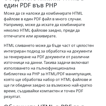
един PDF във PHP
Може да се наложи да комбинирате HTML
файлове в един PDF файл в много случаи.
Например, може да искате да комбинирате
няколко HTML файлове заедно, преди да
отпечатате или архивирате.
HTML сливането може да бъде част от цялостен
интегриран подход за обработка на документи
за генериране на PDF документи от различни
източници на данни. Такива задачи включват
използването на пълнофункционална
библиотека на PHP за HTML/PDF манипулация,
която ще обработва набор от HTML файлове и
ще ги обедини заедно за възможно най-кратко
време, създавайки компактен и точен PDF
резултат.