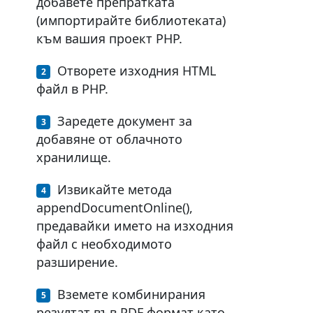
добавете препратката
(импортирайте библиотеката)
към вашия проект PHP.
Отворете изходния HTML
файл в PHP.
Заредете документ за
добавяне от облачното
хранилище.
Извикайте метода
appendDocumentOnline(),
предавайки името на изходния
файл с необходимото
разширение.
Вземете комбинирания
резултат във PDF формат като