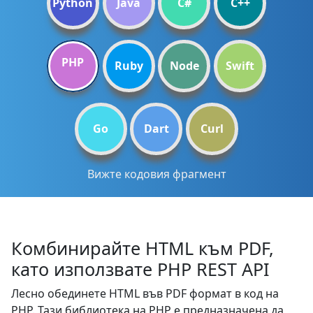
Python
Java
C#
C++
PHP
Ruby
Node
Swift
Go
Dart
Curl
Вижте кодовия фрагмент
Комбинирайте HTML към PDF,
като използвате PHP REST API
Лесно обединете HTML във PDF формат в код на
PHP. Тази библиотека на PHP е предназначена да