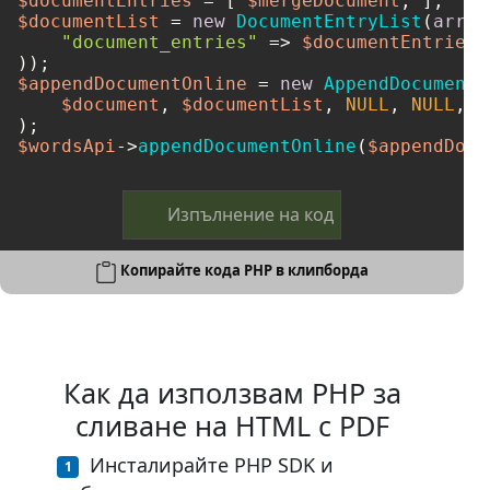
$documentEntries
 = [ 
$mergeDocument
$documentList
 = 
new
DocumentEntryList
(
array
"document_entries"
 => 
$documentEntries
,

$appendDocumentOnline
 = 
new
AppendDocumentO
$document
, 
$documentList
, 
NULL
, 
NULL
, 
N
$wordsApi
->
appendDocumentOnline
(
$appendDocu
Изпълнение на код
Копирайте кода PHP в клипборда
Как да използвам PHP за
сливане на HTML с PDF
Инсталирайте PHP SDK и