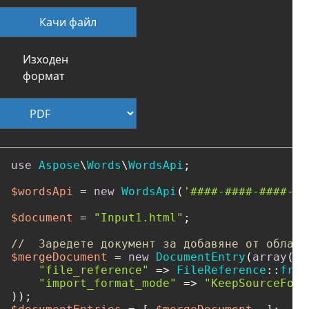
Качи файл
Изходен
формат
use
Aspose
\
Words
\
WordsApi
;

$wordsApi
 = 
new
WordsApi
(
'####-####-####-##
$document
 = 
"Input1.html"
;

//  Заредете документ за добавяне от облачн
$mergeDocument
 = 
new
DocumentEntry
(
array
(

"file_reference"
 => 
FileReference
::
from
"import_format_mode"
 => 
"KeepSourceForm