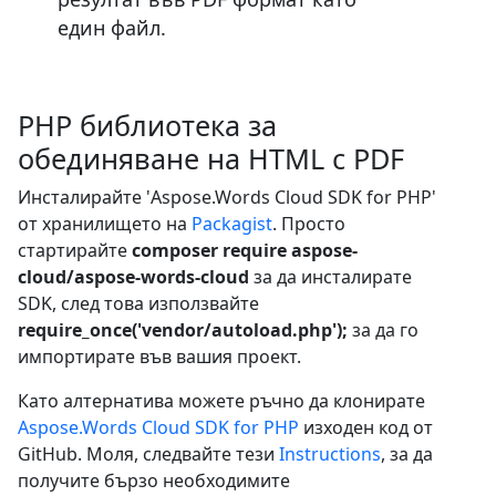
един файл.
PHP библиотека за
обединяване на HTML с PDF
Инсталирайте 'Aspose.Words Cloud SDK for PHP'
от хранилището на
Packagist
. Просто
стартирайте
composer require aspose-
cloud/aspose-words-cloud
за да инсталирате
SDK, след това използвайте
require_once('vendor/autoload.php');
за да го
импортирате във вашия проект.
Като алтернатива можете ръчно да клонирате
Aspose.Words Cloud SDK for PHP
изходен код от
GitHub. Моля, следвайте тези
Instructions
, за да
получите бързо необходимите