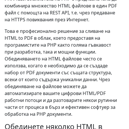
комбинира множество HTML файлове в един PDF
файл с помощта на REST API, т.е. чрез предаване
на HTTPS повиквания през Интернет.
Това е професионално решение за сливане на
HTML to PDF в облак, което предоставя на
програмистите на PHP както голяма гъвкавост
при разработка, така и мощни функции.
Обединяването на HTML файлове често се
използва, когато е необходимо да се създаде
набор от PDF документи със същата структура,
всеки от които съдържа уникални данни. Чрез
обединяване на файлове можете да
автоматизирате вашите цифрови HTML/PDF
работни потоци и да разтоварите някои рутинни
части от процеса в бърз и ефективен софтуер за
обработка на PHP документи.
Обединете няколко HTML в