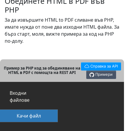
Обединете HTML в PDF във
PHP
За да извършите HTML to PDF сливане във PHP,
имате нужда от поне два изходни HTML файла. За
бърз старт, моля, вижте примера за код на PHP
по-долу.
Справка за API
Пример за PHP код за обединяване на
HTML в PDF с помощта на REST API
Примери
Входни
файлове
Качи файл