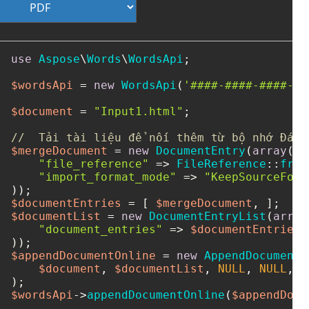
use
Aspose
\
Words
\
WordsApi
;

$wordsApi
 = 
new
WordsApi
(
'####-####-####-##
$document
 = 
"Input1.html"
;

//  Tải tài liệu để nối thêm từ bộ nhớ Đám 
$mergeDocument
 = 
new
DocumentEntry
(
array
(

"file_reference"
 => 
FileReference
::
from
"import_format_mode"
 => 
"KeepSourceForm
$documentEntries
 = [ 
$mergeDocument
$documentList
 = 
new
DocumentEntryList
(
array
"document_entries"
 => 
$documentEntries
,

$appendDocumentOnline
 = 
new
AppendDocumentO
$document
, 
$documentList
, 
NULL
, 
NULL
, 
N
$wordsApi
->
appendDocumentOnline
(
$appendDocu