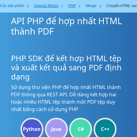
Các sản phẩm
Aspose.Words
PHP
Merge
Chuyển HTML sa
API PHP để hợp nhất HTML
thành PDF
PHP SDK để kết hợp HTML tệp
và xuất kết quả sang PDF định
dạng
Sử dụng thư viện PHP để hợp nhất HTML thành
PDF thông qua REST API. Dễ dàng kết hợp hai
hoặc nhiều HTML tệp thành một PDF tệp duy
nhất bằng cách sử dụng PHP.
Python
Java
C#
C++