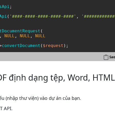
sApi
;

Api
(
'####-####-####-####-####'
, 
'############
tDocumentRequest
(

, 
NULL
, 
NULL
, 
NULL
>
convertDocument
(
$request
);
Sao
DF định dạng tệp, Word, HTML
u (nhập thư viện) vào dự án của bạn.
T API.