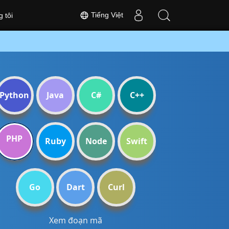
Tiếng Việt
 tôi
Python
Java
C#
C++
PHP
Ruby
Node
Swift
Go
Dart
Curl
Xem đoạn mã