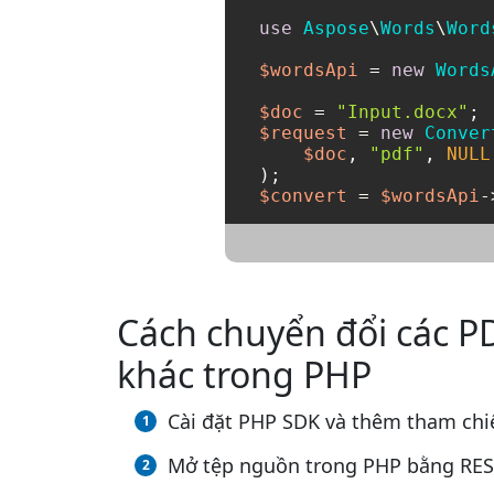
use
Aspose
\
Words
\
Word
$wordsApi
 = 
new
Words
$doc
 = 
"Input.docx"
$request
 = 
new
Conver
$doc
, 
"pdf"
, 
NULL
$convert
 = 
$wordsApi
-
Cách chuyển đổi các P
khác trong PHP
Cài đặt PHP SDK và thêm tham chiế
Mở tệp nguồn trong PHP bằng RES