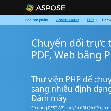
Các sản phẩm
Aspose.Words
PHP
Conve
Chuyển đổi trực t
PDF, Web bằng 
Thư viện PHP để chuy
sang nhiều định dạng
Đám mây
Sử dụng REST API chuyển đổi tệp để tạo quy 