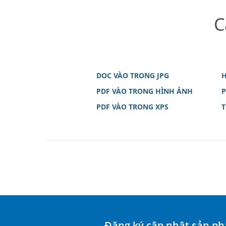
C
DOC VÀO TRONG JPG
H
PDF VÀO TRONG HÌNH ẢNH
P
PDF VÀO TRONG XPS
T
Đăng ký cập nhật sản p