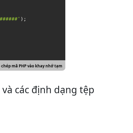
######'
);

 chép mã PHP vào khay nhớ tạm
 và các định dạng tệp