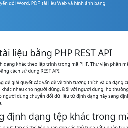
n đổi Word, PDF, tài liệu Web và hình ảnh bằng
tài liệu bằng PHP REST API
ịnh dạng khác theo lập trình trong mã PHP. Thư viện phần 
bằng cách sử dụng REST API.
ng để giải quyết các vấn đề về tính tương thích và đa dạ
ụ khác nhau cho người dùng. Đối với người dùng, họ thườ
p người dùng chuyển đổi dữ liệu từ định dạng này sang địn
.
ang định dạng tệp khác trong 
c phức tạp có thể liên quan đến các thủ tục xuất / nhập tru