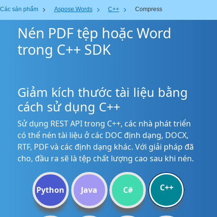
Các sản phẩm
Aspose.Words
C++
Compress
Nén PDF tệp hoặc Word
trong C++ SDK
Giảm kích thước tài liệu bằng
cách sử dụng C++
Sử dụng REST API trong C++, các nhà phát triển
có thể nén tài liệu ở các DOC định dạng, DOCX,
RTF, PDF và các định dạng khác. Với giải pháp đã
cho, đầu ra sẽ là tệp chất lượng cao sau khi nén.
C++
Python
Java
C#