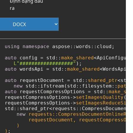
Định dạng đầu
ra
using
namespace
 aspose::words::cloud;

auto
 config = std::
make_shared
<ApiConfigura
L"##################"
auto
 wordsApi = std::
make_shared
<WordsApi>(
auto
 requestDocument = std::
shared_ptr
<std:
new
 std::ifstream(std::filesystem::
path
(
auto
 requestCompressOptions = std::
make_sha
requestCompressOptions->
setImagesQuality
(st
requestCompressOptions->
setImagesReduceSize
std::shared_ptr<requests::CompressDocumentO
new
 requests::CompressDocumentOnlineRequ
        requestDocument, requestCompressOpti
    )

)