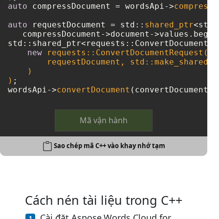
auto
 compressDocument = wordsApi->
compressD
auto
 requestDocument = std::
shared_ptr
<std:
std::shared_ptr<requests::ConvertDocumentRe
new
 requests::ConvertDocumentRequest(

        requestDocument, std::make_shared<s
    )

)
;

wordsApi->
convertDocument
(convertDocument);
Mã vận hành
Sao chép mã C++ vào khay nhớ tạm
Cách nén tài liệu trong C++
Cài đặt Aspose.Words Cloud for