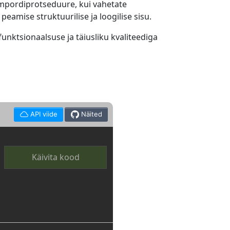
mpordiprotseduure, kui vahetate
amise struktuurilise ja loogilise sisu.
nktsionaalsuse ja täiusliku kvaliteediga
API viide
Näited
Käivita kood