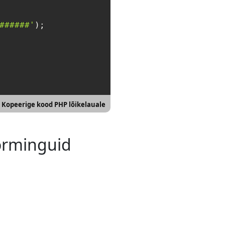
######'
);

Kopeerige kood PHP lõikelauale
vorminguid