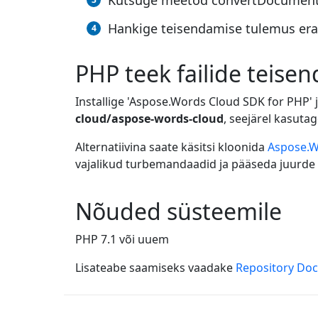
Kutsuge meetod convertDocument()
Hankige teisendamise tulemus erald
PHP teek failide teise
Installige 'Aspose.Words Cloud SDK for PHP'
cloud/aspose-words-cloud
, seejärel kasuta
Alternatiivina saate käsitsi kloonida
Aspose.W
vajalikud turbemandaadid ja pääseda juurde 
Nõuded süsteemile
PHP 7.1 või uuem
Lisateabe saamiseks vaadake
Repository Do