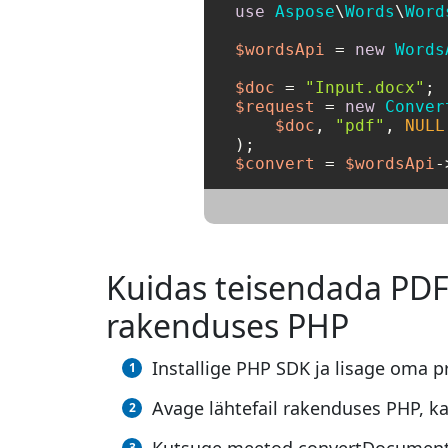
use
Aspose
\
Words
\
Word
$wordsApi
 = 
new
Words
$doc
 = 
"Input.docx"
$request
 = 
new
Conver
$doc
, 
"pdf"
, 
NULL
$convert
 = 
$wordsApi
-
Kuidas teisendada PDF 
rakenduses PHP
Installige PHP SDK ja lisage oma pr
Avage lähtefail rakenduses PHP, ka