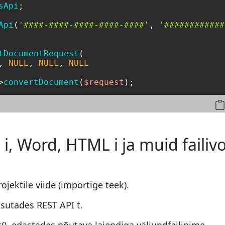
sApi
;

Api
(
'####-####-####-####-####'
, 
'############
tDocumentRequest
(

, 
NULL
, 
NULL
, 
NULL
>
convertDocument
(
$request
);
i, Word, HTML i ja muid faili
ojektile viide (importige teek).
sutades REST API t.