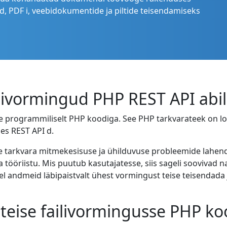
, PDF i, veebidokumentide ja piltide teisendamiseks
vormingud PHP REST API abil
 programmiliselt PHP koodiga. See PHP tarkvarateek on lo
es REST API d.
e tarkvara mitmekesisuse ja ühilduvuse probleemide lahen
 tööriistu. Mis puutub kasutajatesse, siis sageli soovivad 
 andmeid läbipaistvalt ühest vormingust teise teisendada j
eise failivormingusse PHP ko