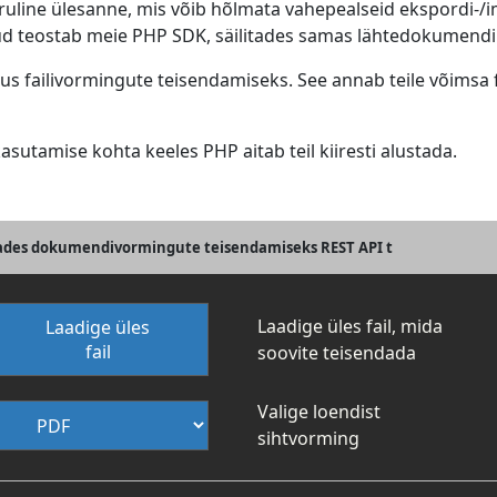
ine ülesanne, mis võib hõlmata vahepealseid ekspordi-/i
d teostab meie PHP SDK, säilitades samas lähtedokumendi pe
 failivormingute teisendamiseks. See annab teile võimsa fu
sutamise kohta keeles PHP aitab teil kiiresti alustada.
ades dokumendivormingute teisendamiseks REST API t
Laadige üles fail, mida
Laadige üles
fail
soovite teisendada
Valige loendist
sihtvorming