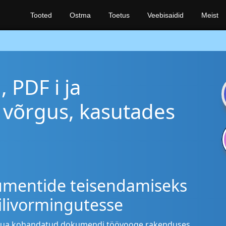
Tooted
Ostma
Toetus
Veebisaidid
Meist
 PDF i ja
võrgus, kasutades
umentide teisendamiseks
ailivormingutesse
t luua kohandatud dokumendi töövooge rakenduses