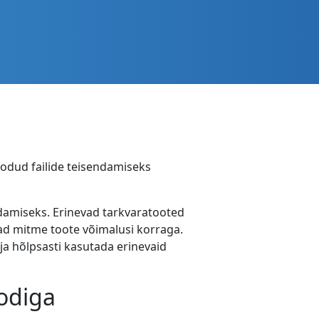
odud failide teisendamiseks
damiseks. Erinevad tarkvaratooted
nad mitme toote võimalusi korraga.
a hõlpsasti kasutada erinevaid
odiga