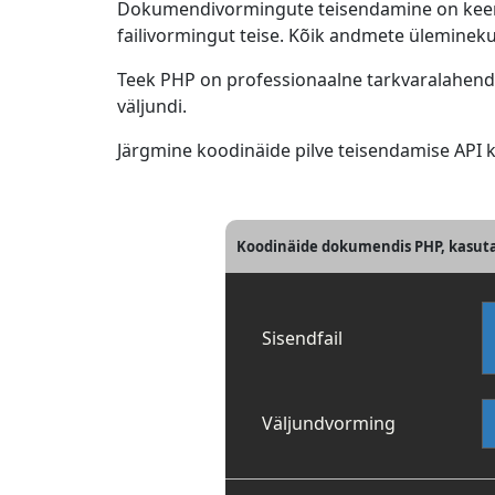
Dokumendivormingute teisendamine on keerul
failivormingut teise. Kõik andmete ülemineku
Teek PHP on professionaalne tarkvaralahendus
väljundi.
Järgmine koodinäide pilve teisendamise API ka
Koodinäide dokumendis PHP, kasut
Sisendfail
Väljundvorming