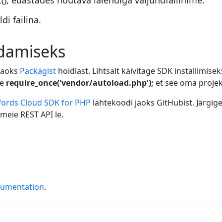
, edastades nõutava laiendiga väljundfailinime.
i failina.
ndamiseks
 jaoks
Packagist
hoidlast. Lihtsalt käivitage SDK installimise
ge
require_once('vendor/autoload.php');
et see oma projek
ords Cloud SDK for PHP
lähtekoodi jaoks GitHubist. Järgig
meie REST API le.
cumentation
.