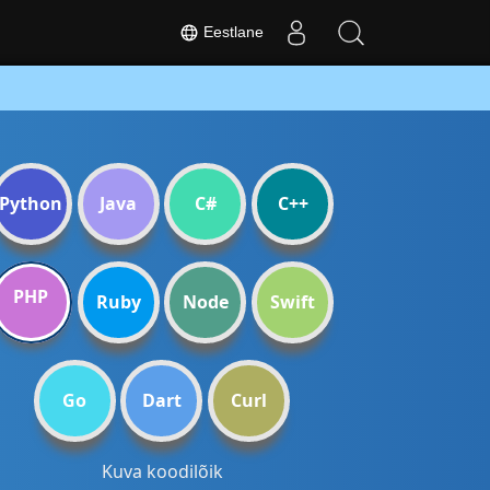
Eestlane
Python
Java
C#
C++
PHP
Ruby
Node
Swift
Go
Dart
Curl
Kuva koodilõik