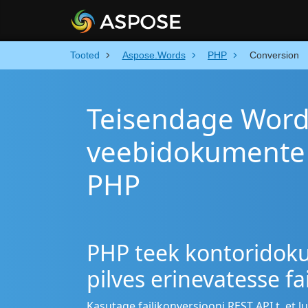
Tooted
Aspose.Words
PHP
Conversion
Teisendage Word,
veebidokumente 
PHP
PHP teek kontoridok
pilves erinevatesse f
Kasutage failikonversiooni REST API t, e