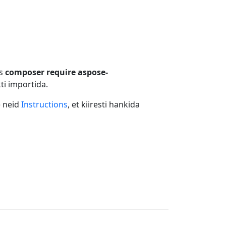
ks
composer require aspose-
ti importida.
e neid
Instructions
, et kiiresti hankida