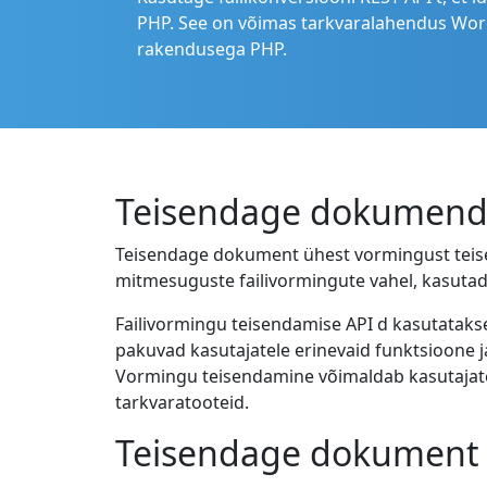
PHP. See on võimas tarkvaralahendus Word
rakendusega PHP.
Teisendage dokumendi
Teisendage dokument ühest vormingust teise
mitmesuguste failivormingute vahel, kasutad
Failivormingu teisendamise API d kasutataks
pakuvad kasutajatele erinevaid funktsioone ja
Vormingu teisendamine võimaldab kasutajatel
tarkvaratooteid.
Teisendage dokument t