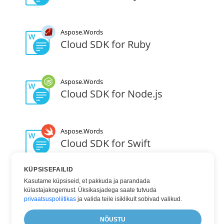
Aspose.Words
Cloud SDK for Ruby
Aspose.Words
Cloud SDK for Node.js
Aspose.Words
Cloud SDK for Swift
KÜPSISEFAILID
Aspose.Words
Kasutame küpsiseid, et pakkuda ja parandada
Cloud SDK for Go
külastajakogemust. Üksikasjadega saate tutvuda
privaatsuspoliitikas
ja valida teile isiklikult sobivad valikud.
NÕUSTU