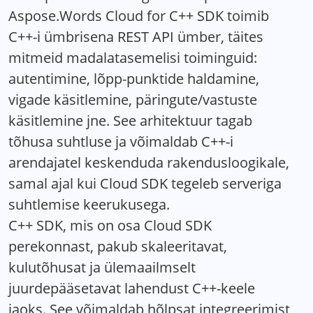
Aspose.Words Cloud for C++ SDK toimib
C++-i ümbrisena REST API ümber, täites
mitmeid madalatasemelisi toiminguid:
autentimine, lõpp-punktide haldamine,
vigade käsitlemine, päringute/vastuste
käsitlemine jne. See arhitektuur tagab
tõhusa suhtluse ja võimaldab C++-i
arendajatel keskenduda rakendusloogikale,
samal ajal kui Cloud SDK tegeleb serveriga
suhtlemise keerukusega.
C++ SDK, mis on osa Cloud SDK
perekonnast, pakub skaleeritavat,
kulutõhusat ja ülemaailmselt
juurdepääsetavat lahendust C++-keele
jaoks. See võimaldab hõlpsat integreerimist,