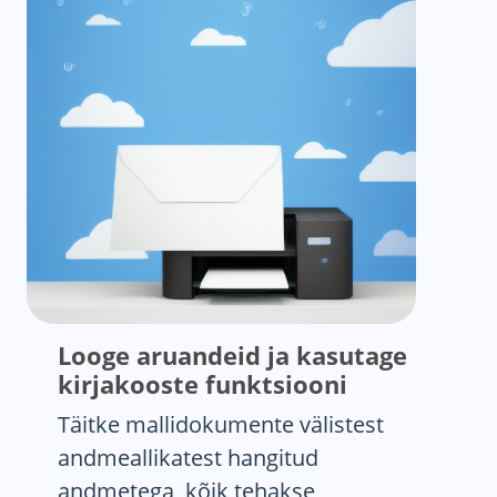
Looge aruandeid ja kasutage
kirjakooste funktsiooni
Täitke mallidokumente välistest
andmeallikatest hangitud
andmetega, kõik tehakse