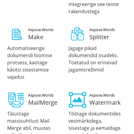
integreerige see teiste
rakendustega
Aspose.Words
Aspose.Words
Make
Splitter
Automatiseerige
Jagage pikad
dokumendi loomise
dokumendid osadeks.
protsess, kaotage
Toetatud on erinevad
käsitsi sisestamise
jagamisrežiimid
vajadus
Aspose.Words
Aspose.Words
MailMerge
Watermark
Täiustage
Töötage dokumentides
massisuhtlust Mail
vesimärkidega,
Merge abil, muutes
sisestage ja eemaldage