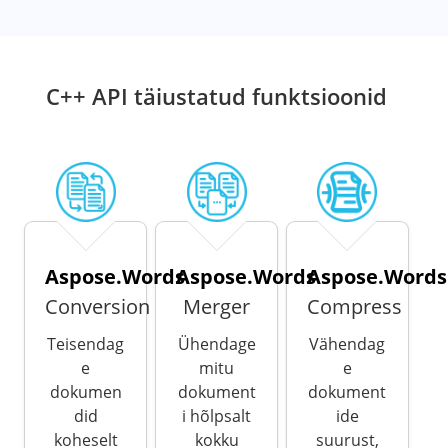
C++ API täiustatud funktsioonid
Aspose.Words
Aspose.Words
Aspose.Words
Conversion
Merger
Compress
Teisendag
Ühendage
Vähendag
e
mitu
e
dokumen
dokument
dokument
did
i hõlpsalt
ide
koheselt
kokku
suurust,