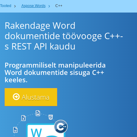
Tooted
Aspose.Words
C++
Rakendage Word
dokumentide töövooge C++-
s REST API kaudu
Programmiliselt manipuleerida
Word dokumentide sisuga C++
keeles.
Alustama