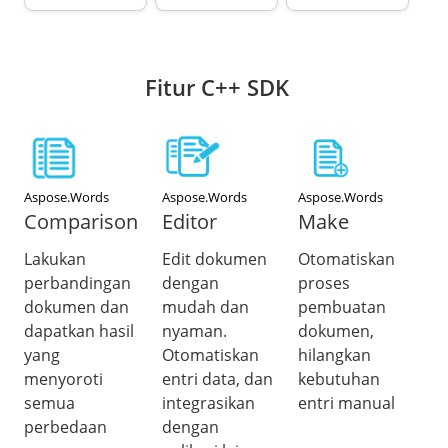
Fitur C++ SDK
Aspose.Words
Aspose.Words
Aspose.Words
Comparison
Editor
Make
Lakukan
Edit dokumen
Otomatiskan
perbandingan
dengan
proses
dokumen dan
mudah dan
pembuatan
dapatkan hasil
nyaman.
dokumen,
yang
Otomatiskan
hilangkan
menyoroti
entri data, dan
kebutuhan
semua
integrasikan
entri manual
perbedaan
dengan