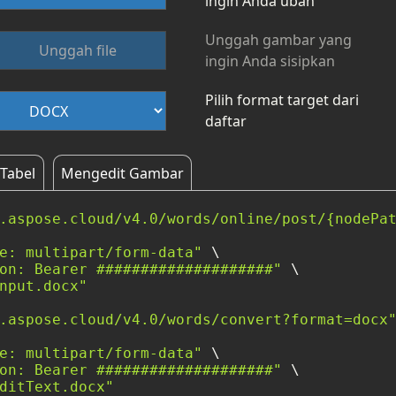
ingin Anda ubah
Unggah gambar yang
Unggah file
ingin Anda sisipkan
Pilih format target dari
daftar
Tabel
Mengedit Gambar
.aspose.cloud/v4.0/words/online/post/{nodePa
e: multipart/form-data"
 \

on: Bearer ####################"
 \

nput.docx"
.aspose.cloud/v4.0/words/convert?format=docx
e: multipart/form-data"
 \

on: Bearer ####################"
 \

ditText.docx"