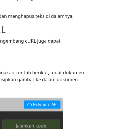
dan menghapus teks di dalamnya.
RL
Pengembang cURL juga dapat
unakan contoh berikut, muat dokumen
 sisipkan gambar ke dalam dokumen:
Referensi API
Jalankan kode