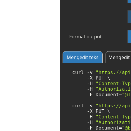
Format output
Mengedit teks
Mengedit 
curl -v 
"https://api
     -X PUT \

     -H 
"Content-Typ
     -H 
"Authorizati
     -F Document=
"@I
curl -v 
"https://api
     -X PUT \

     -H 
"Content-Typ
     -H 
"Authorizati
     -F Document=
"@E