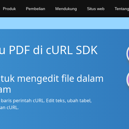
Produk
Pembelian
Mendukung
Situs web
Tentang
au PDF di cURL SDK
tuk mengedit file dalam
ram
aris perintah cURL. Edit teks, ubah tabel,
an cURL.