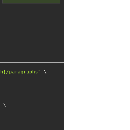
th}/paragraphs"
 \

"
 \
