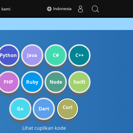
Indonesia
 kami
Python
Java
C#
C++
PHP
Ruby
Node
Swift
Curl
Go
Dart
Lihat cuplikan kode