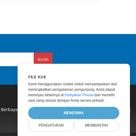
Kirim
FILE KUE
Kami menggunakan cookie untuk menyampaikan dan
meningkatkan pengalaman pengunjung. Anda dapat
meninjau detailnya di
Kebijakan Privasi
dan memilih
opsi yang sesuai dengan Anda secara pribadi.
 Berbayar
|
Konsultasi Berbayar
|
Blog
|
Situs Web
|
MENERIMA
PENGATURAN
MEMBANTAH