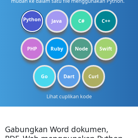
mudah ke dalam satu file menggunakan Python.
Python
Java
C#
C++
PHP
Ruby
Node
Swift
Go
Dart
Curl
Lihat cuplikan kode
Gabungkan Word dokumen,