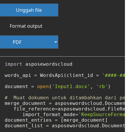
Unggah file
Format output
import
 asposewordscloud

words_api = WordsApi(client_id = 
'####-####
document = 
open
(
'Input1.docx'
, 
'rb'
)

#  Muat dokumen untuk ditambahkan dari peny
merge_document = asposewordscloud.DocumentEn
   file_reference=asposewordscloud.FileRefe
      import_format_mode=
'KeepSourceFormatt
document_entries = [merge_document]

document_list = asposewordscloud.DocumentEn