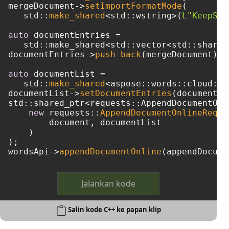
mergeDocument->
setImportFormatMode
(

   std::
make_shared
<std::wstring>(
L"KeepSou
auto
 documentEntries = 

   std::make_shared<std::vector<std::shared
documentEntries->
push_back
(mergeDocument);

auto
 documentList = 

   std::
make_shared
<aspose::words::cloud::m
documentList->
setDocumentEntries
(documentEn
std::shared_ptr<requests::AppendDocumentOnl
new
 requests::
AppendDocumentOnlineReque
        document, documentList

    )

);

wordsApi->
appendDocumentOnline
Jalankan kode
Salin kode C++ ke papan klip