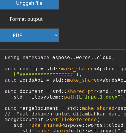
Unggah file
Format output
using
namespace
 aspose::words::cloud;

auto
 config = std::
make_shared
<ApiConfigura
L"##################"
auto
 wordsApi = std::
make_shared
<WordsApi>(
auto
 document = std::
shared_ptr
<std::istrea
   std::filesystem::
path
(
L"Input1.docx"
), s
auto
 mergeDocument = std::
make_shared
//  Muat dokumen untuk ditambahkan dari pen
mergeDocument->
setFileReference
(

   std::
make_shared
<aspose::words::cloud::m
      std::
make_shared
<std::wstring>(
L"Inpu