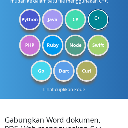
mudah ke dalam satu file menggunakan C++.
C++
Python
Java
C#
PHP
Ruby
Node
Swift
Go
Dart
Curl
Lihat cuplikan kode
Gabungkan Word dokumen,