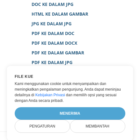
DOC KE DALAM JPG
HTML KE DALAM GAMBAR
JPG KE DALAM JPG
PDF KE DALAM DOC
PDF KE DALAM DOCX
PDF KE DALAM GAMBAR
PDF KE DALAM JPG
PDF KE DALAM PNG
FILE KUE
PDF KE DALAM WORD
Kami menggunakan cookie untuk menyampaikan dan
meningkatkan pengalaman pengunjung. Anda dapat meninjau
PDF KE DALAM XPS
detailnya di
Kebijakan Privasi
dan memilih opsi yang sesuai
TEXT KE DALAM PNG
dengan Anda secara pribadi.
WORD KE DALAM JPG
MENERIMA
PENGATURAN
MEMBANTAH