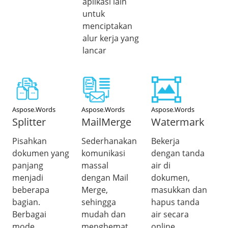
aplikasi lain
untuk
menciptakan
alur kerja yang
lancar
Aspose.Words
Aspose.Words
Aspose.Words
Splitter
MailMerge
Watermark
Pisahkan
Sederhanakan
Bekerja
dokumen yang
komunikasi
dengan tanda
panjang
massal
air di
menjadi
dengan Mail
dokumen,
beberapa
Merge,
masukkan dan
bagian.
sehingga
hapus tanda
Berbagai
mudah dan
air secara
mode
menghemat
online