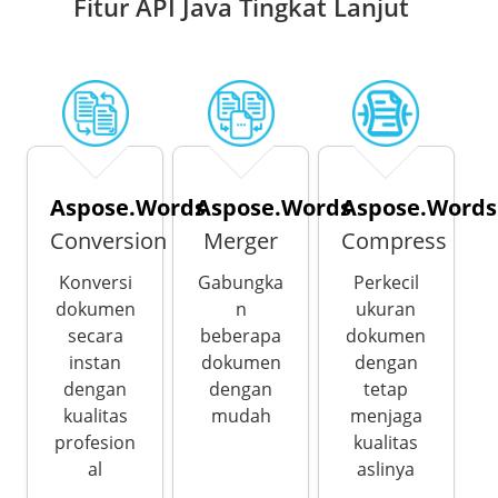
Fitur API Java Tingkat Lanjut
Aspose.Words
Aspose.Words
Aspose.Words
Conversion
Merger
Compress
Konversi
Gabungka
Perkecil
dokumen
n
ukuran
secara
beberapa
dokumen
instan
dokumen
dengan
dengan
dengan
tetap
kualitas
mudah
menjaga
profesion
kualitas
al
aslinya