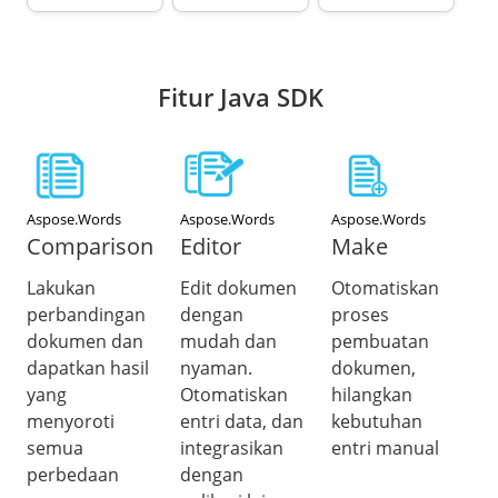
Fitur Java SDK
Aspose.Words
Aspose.Words
Aspose.Words
Comparison
Editor
Make
Lakukan
Edit dokumen
Otomatiskan
perbandingan
dengan
proses
dokumen dan
mudah dan
pembuatan
dapatkan hasil
nyaman.
dokumen,
yang
Otomatiskan
hilangkan
menyoroti
entri data, dan
kebutuhan
semua
integrasikan
entri manual
perbedaan
dengan